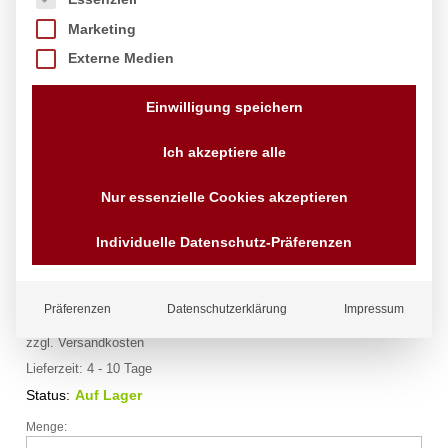
Marketing
Externe Medien
Einwilligung speichern
Ich akzeptiere alle
Nur essenzielle Cookies akzeptieren
Antirutsch-Serviertablett, rund,
HENDI, ø410x(H)20mm
Individuelle Datenschutz-Präferenzen
Marke:
Hendi
Präferenzen
Datenschutzerklärung
Impressum
5,18
€
exkl. MwSt.
zzgl.
Versandkosten
Lieferzeit:
4 - 10 Tage
Status:
Auf Lager
Menge:
Antirutsch-