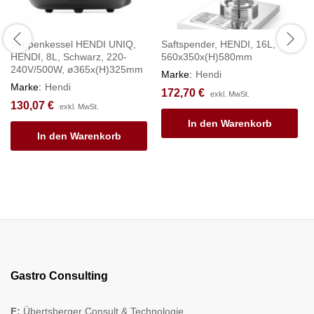
Suppenkessel HENDI UNIQ,
Saftspender, HENDI, 16L,
HENDI, 8L, Schwarz, 220-
560x350x(H)580mm
240V/500W, ø365x(H)325mm
Marke:
Hendi
Marke:
Hendi
172,70
€
exkl. MwSt.
130,07
€
exkl. MwSt.
In den Warenkorb
In den Warenkorb
Gastro Consulting
F:
Übertsberger Consult & Technologie