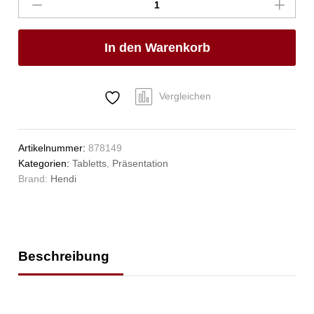
Serviertablett,
rund,
HENDI,
In den Warenkorb
ø410x(H)20mm
Anzahl
Vergleichen
Artikelnummer:
878149
Kategorien:
Tabletts
,
Präsentation
Brand:
Hendi
Beschreibung