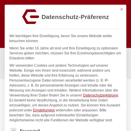
Mit die
Datenschutz-Präferenz
0
Wir benötigen Ihre Einwilligung, bevor Sie unsere Website weiter
besuchen können.
Wenn Sie unter 16 Jahre alt sind und Ihre Einwilligung zu optionalen
Suchen
Services geben möchten, müssen Sie Ihre Erziehungsberechtigten um
Start
/
Gastronomiebedarf & Gastro Geräte für Profis
/
Erlaubnis bitten.
Präsentation
/
Tabletts
/
Wir verwenden Cookies und andere Technologien auf unserer
Antirutsch-Serviertablett, rund, HENDI, ø410x(H)20mm
Website. Einige von ihnen sind essenziell, während andere uns
helfen, diese Website und Ihre Erfahrung zu verbessern.
Personenbezogene Daten können verarbeitet werden (z. B. IP-
Adressen), z. B. für personalisierte Anzeigen und Inhalte oder die
Messung von Anzeigen und Inhalten.
Weitere Informationen über die
Verwendung Ihrer Daten finden Sie in unserer
Datenschutzerklärung
.
Es besteht keine Verpflichtung, in die Verarbeitung Ihrer Daten
einzuwilligen, um dieses Angebot zu nutzen.
Sie können Ihre Auswahl
jederzeit unter
Einstellungen
widerrufen oder anpassen.
Bitte
beachten Sie, dass aufgrund individueller Einstellungen
möglicherweise nicht alle Funktionen der Website verfügbar sind.
Es folgt eine Liste der Service-Gruppen, für die eine Einwilligung
Essenziell