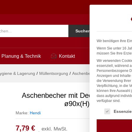
DI, 3 Stk., ø90x(H)28mm
Ko
Suchen
i
Wir benötigen Ihre Ei
Wenn Sie unter 16 Jah
müssen Sie Ihre Erzie
Planung & Technik
Kontakt
Wir verwenden Cookie
essenziell, während a
Personenbezogene Date
ygiene & Lagerung
/
Müllentsorgung
/
Aschenbecher mit Deckel, HEND
Anzeigen und Inhalte
die Verwendung Ihrer 
Verpflichtung, in die 
können Ihre Auswahl j
Aschenbecher mit Deckel, HENDI, 3
dass aufgrund individ
verfügbar sind.
ø90x(H)28mm
Es folgt eine Liste
Essenzie
Marke:
Hendi
7,79
€
exkl. MwSt.