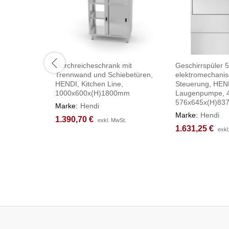
Durchreicheschrank mit
Geschirrspüler 
Trennwand und Schiebetüren,
elektromechani
HENDI, Kitchen Line,
Steuerung, HEND
1000x600x(H)1800mm
Laugenpumpe, 
576x645x(H)8
Marke:
Hendi
Marke:
Hendi
1.390,70
1.390,70
€
€
exkl. MwSt.
exkl. MwSt.
1.631,25
1.631,25
€
€
exkl
exkl