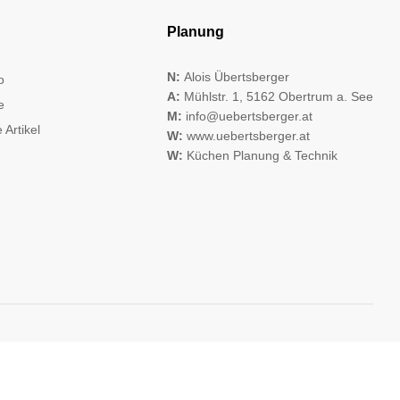
Planung
N:
Alois Übertsberger
o
A:
Mühlstr. 1, 5162 Obertrum a. See
e
M:
info@uebertsberger.at
 Artikel
W:
www.uebertsberger.at
W:
Küchen Planung & Technik