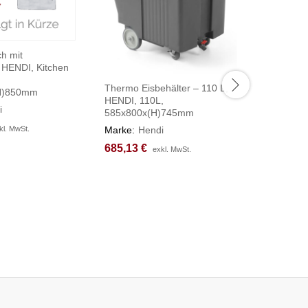
ch mit
 HENDI, Kitchen
Thermo Eisbehälter – 110 L,
Haubenge
H)850mm
HENDI, 110L,
elektroni
i
585x800x(H)745mm
HENDI, 
Marke:
Hendi
Marke:
H
kl. MwSt.
kl. MwSt.
685,13
685,13
€
€
3.371,2
3.371,2
exkl. MwSt.
exkl. MwSt.