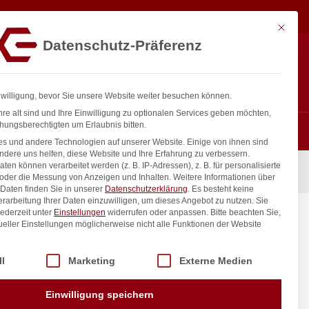
7,79
€
In den Warenkorb
exkl. MwSt.
Mit diese
Datenschutz-Präferenz
ntakt
Anmelden
nfo@gastro-consulting.at
Registrieren
0
nwilligung, bevor Sie unsere Website weiter besuchen können.
re alt sind und Ihre Einwilligung zu optionalen Services geben möchten,
hungsberechtigten um Erlaubnis bitten.
s und andere Technologien auf unserer Website. Einige von ihnen sind
ndere uns helfen, diese Website und Ihre Erfahrung zu verbessern.
n können verarbeitet werden (z. B. IP-Adressen), z. B. für personalisierte
I, 3 Stk., ø90x(H)28mm
 oder die Messung von Anzeigen und Inhalten.
Weitere Informationen über
Daten finden Sie in unserer
Datenschutzerklärung
.
Es besteht keine
Verarbeitung Ihrer Daten einzuwilligen, um dieses Angebot zu nutzen.
Sie
ederzeit unter
Einstellungen
widerrufen oder anpassen.
Bitte beachten Sie,
 Stk.,
ueller Einstellungen möglicherweise nicht alle Funktionen der Website
 der Service-Gruppen, für die eine Einwilligung erteilt werden kann. Di
ll
Marketing
Externe Medien
inkl. / exkl. MwSt.
Einwilligung speichern