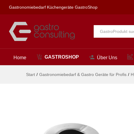
Aschenbecher mit Deckel, HEN
Gastronomiebedarf Küchengeräte GastroShop
Beschreibung
Alle
GASTROSHOP
Home
Über Uns
Start
/
Gastronomiebedarf & Gastro Geräte für Profis
/
H