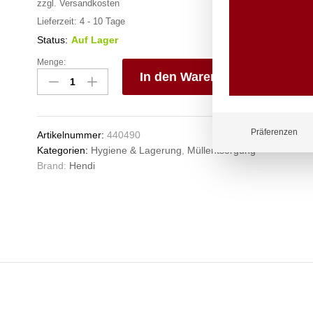
zzgl.
Versandkosten
Lieferzeit:
4 - 10 Tage
Status:
Auf Lager
Menge:
Aschenbecher
In den Warenkorb
mit
Deckel,
V
HENDI,
e
3
n
Präferenzen
Artikelnummer:
440490
Stk.,
Kategorien:
Hygiene & Lagerung
,
Müllentsorgung
ø90x(H)28mm
Brand:
Hendi
Anzahl