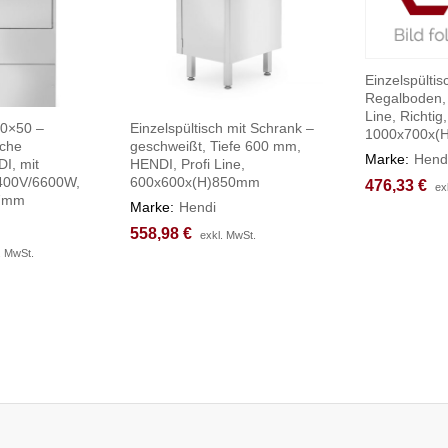
Einzelspültis
Regalboden,
Line, Richtig,
50×50 –
Einzelspültisch mit Schrank –
1000x700x(
sche
geschweißt, Tiefe 600 mm,
Marke:
Hend
I, mit
HENDI, Profi Line,
400V/6600W,
600x600x(H)850mm
476,33
476,33
€
€
ex
ex
37mm
Marke:
Hendi
558,98
558,98
€
€
exkl. MwSt.
exkl. MwSt.
. MwSt.
. MwSt.