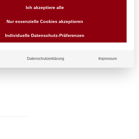
Versand AT & DE weitere auf
Ich akzeptiere alle
Anfragen
Wir sind seit über 40 Jahren
Nur essenzielle Cookies akzeptieren
für Sie da
Bezahlen Sie mit
Individuelle Datenschutz-Präferenzen
Vorrauskasse Paypal,
Kreditkarte, Direkt
ergl
Banküberweisung, Sofort,
iche
EPS oder GiroPay
Datenschutzerklärung
Impressum