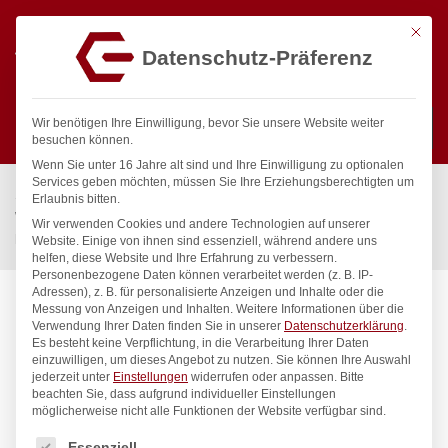
Mit die
Datenschutz-Präferenz
0
Wir benötigen Ihre Einwilligung, bevor Sie unsere Website weiter
besuchen können.
Wenn Sie unter 16 Jahre alt sind und Ihre Einwilligung zu optionalen
Suchen
Services geben möchten, müssen Sie Ihre Erziehungsberechtigten um
Start
/
Gastronomiebedarf & Gastro Geräte für Profis
/
Erlaubnis bitten.
Wassertechnik
/
Geschirrwaschbrause
/
Wir verwenden Cookies und andere Technologien auf unserer
bactop Vorspülbrause 1/2″
Website. Einige von ihnen sind essenziell, während andere uns
helfen, diese Website und Ihre Erfahrung zu verbessern.
Personenbezogene Daten können verarbeitet werden (z. B. IP-
Adressen), z. B. für personalisierte Anzeigen und Inhalte oder die
Messung von Anzeigen und Inhalten.
Weitere Informationen über die
Verwendung Ihrer Daten finden Sie in unserer
Datenschutzerklärung
.
Es besteht keine Verpflichtung, in die Verarbeitung Ihrer Daten
einzuwilligen, um dieses Angebot zu nutzen.
Sie können Ihre Auswahl
jederzeit unter
Einstellungen
widerrufen oder anpassen.
Bitte
beachten Sie, dass aufgrund individueller Einstellungen
möglicherweise nicht alle Funktionen der Website verfügbar sind.
Es folgt eine Liste der Service-Gruppen, für die eine Einwilligung
Essenziell