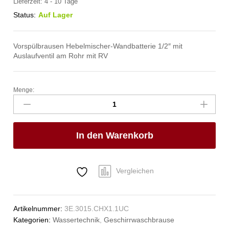
Lieferzeit:
4 - 10 Tage
Status:
Auf Lager
Vorspülbrausen Hebelmischer-Wandbatterie 1/2″ mit
Auslaufventil am Rohr mit RV
Menge:
bactop
Vorspülbrause
1/2"
Anzahl
In den Warenkorb
Vergleichen
Artikelnummer:
3E.3015.CHX1.1UC
Kategorien:
Wassertechnik
,
Geschirrwaschbrause