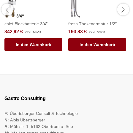
chief Blockbatterie 3/4″
fresh Thekenarmatur 1/2″
342,92
€
193,83
€
exkl. MwSt.
exkl. MwSt.
In den Warenkorb
In den Warenkorb
Gastro Consulting
F:
Übertsberger Consult & Technologie
N:
Alois Übertsberger
A:
Mühlstr. 1, 5162 Obertrum a. See
M:
info (at) gastro-consulting.at