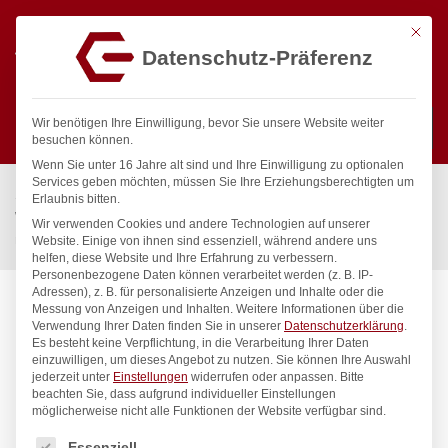
Mit die
Datenschutz-Präferenz
0
Wir benötigen Ihre Einwilligung, bevor Sie unsere Website weiter
besuchen können.
Wenn Sie unter 16 Jahre alt sind und Ihre Einwilligung zu optionalen
Suchen
Services geben möchten, müssen Sie Ihre Erziehungsberechtigten um
Start
/
Gastronomiebedarf & Gastro Geräte für Profis
/
Erlaubnis bitten.
Wassertechnik
/
Geschirrwaschbrause
/
Wir verwenden Cookies und andere Technologien auf unserer
maximo Geschirrwaschbrause 1/2″
Website. Einige von ihnen sind essenziell, während andere uns
helfen, diese Website und Ihre Erfahrung zu verbessern.
Personenbezogene Daten können verarbeitet werden (z. B. IP-
Adressen), z. B. für personalisierte Anzeigen und Inhalte oder die
Messung von Anzeigen und Inhalten.
Weitere Informationen über die
Verwendung Ihrer Daten finden Sie in unserer
Datenschutzerklärung
.
Es besteht keine Verpflichtung, in die Verarbeitung Ihrer Daten
einzuwilligen, um dieses Angebot zu nutzen.
Sie können Ihre Auswahl
jederzeit unter
Einstellungen
widerrufen oder anpassen.
Bitte
beachten Sie, dass aufgrund individueller Einstellungen
möglicherweise nicht alle Funktionen der Website verfügbar sind.
Es folgt eine Liste der Service-Gruppen, für die eine Einwilligung
Essenziell