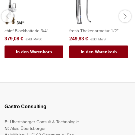
chief Blockbatterie 3/4″
fresh Thekenarmatur 1/2″
379,08
€
249,83
€
exkl. MwSt.
exkl. MwSt.
In den Warenkorb
In den Warenkorb
Gastro Consulting
F:
Übertsberger Consult & Technologie
N:
Alois Übertsberger
A:
Mühlstr. 1, 5162 Obertrum a. See