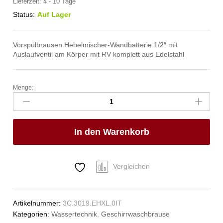
Lieferzeit:
4 - 10 Tage
Status:
Auf Lager
Vorspülbrausen Hebelmischer-Wandbatterie 1/2″ mit
Auslaufventil am Körper mit RV komplett aus Edelstahl
Menge:
maximo
Geschirrwaschbrause
1/2"
Anzahl
In den Warenkorb
Vergleichen
Artikelnummer:
3C.3019.EHXL.0IT
Kategorien:
Wassertechnik
,
Geschirrwaschbrause