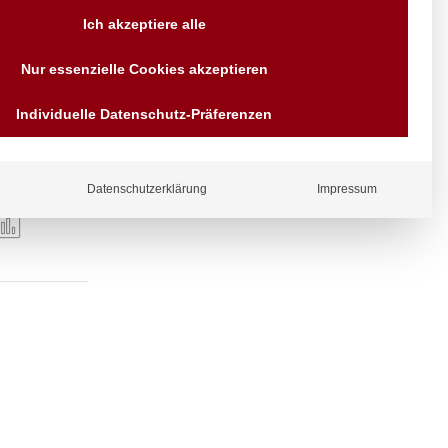
Versand AT & DE weitere auf
Ich akzeptiere alle
Anfragen
Wir sind seit über 40 Jahren
Nur essenzielle Cookies akzeptieren
für Sie da
Bezahlen Sie mit
Individuelle Datenschutz-Präferenzen
Vorrauskasse Paypal,
Kreditkarte, Direkt
Banküberweisung, Sofort,
EPS oder GiroPay
Datenschutzerklärung
Impressum
ergl
iche