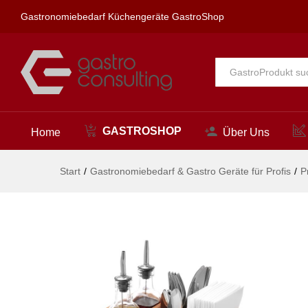
Besteckbehälter, HENDI, 210x
Gastronomiebedarf Küchengeräte GastroShop
Beschreibung
Alle
GASTROSHOP
Home
Über Uns
Start
/
Gastronomiebedarf & Gastro Geräte für Profis
/
P