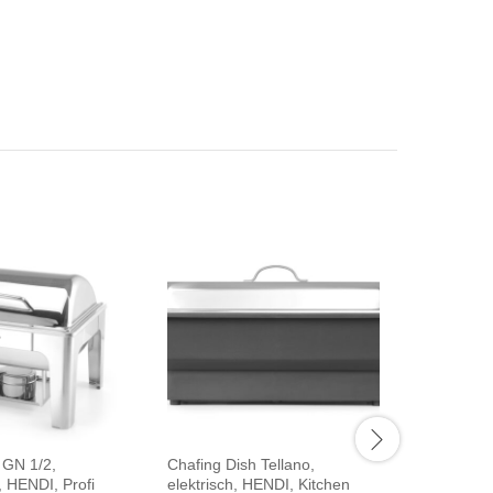
 GN 1/2,
Chafing Dish Tellano,
Chafing Di
, HENDI, Profi
elektrisch, HENDI, Kitchen
HENDI, Pr