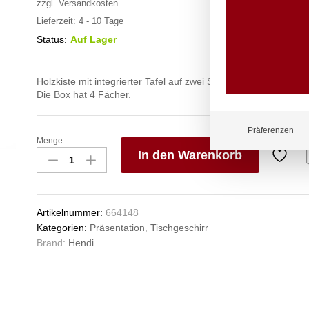
zzgl.
Versandkosten
Lieferzeit:
4 - 10 Tage
Status:
Auf Lager
Holzkiste mit integrierter Tafel auf zwei Seiten.
Die Box hat 4 Fächer.
Präferenzen
Menge:
Besteckbehälter,
In den Warenkorb
HENDI,
210x150x(H)150mm
V
Anzahl
e
n
Artikelnummer:
664148
Kategorien:
Präsentation
,
Tischgeschirr
Brand:
Hendi