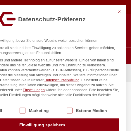
18,23
€
In den Warenkorb
exkl. MwSt.
Mit diese
Datenschutz-Präferenz
ntakt
Anmelden
nfo@gastro-consulting.at
Registrieren
0
nwilligung, bevor Sie unsere Website weiter besuchen können.
re alt sind und Ihre Einwilligung zu optionalen Services geben möchten,
hungsberechtigten um Erlaubnis bitten.
s und andere Technologien auf unserer Website. Einige von ihnen sind
ndere uns helfen, diese Website und Ihre Erfahrung zu verbessern.
n können verarbeitet werden (z. B. IP-Adressen), z. B. für personalisierte
50mm
 oder die Messung von Anzeigen und Inhalten.
Weitere Informationen über
Daten finden Sie in unserer
Datenschutzerklärung
.
Es besteht keine
Verarbeitung Ihrer Daten einzuwilligen, um dieses Angebot zu nutzen.
Sie
ederzeit unter
Einstellungen
widerrufen oder anpassen.
Bitte beachten Sie,
ueller Einstellungen möglicherweise nicht alle Funktionen der Website
 der Service-Gruppen, für die eine Einwilligung erteilt werden kann. Di
ll
Marketing
Externe Medien
inkl. / exkl. MwSt.
Einwilligung speichern