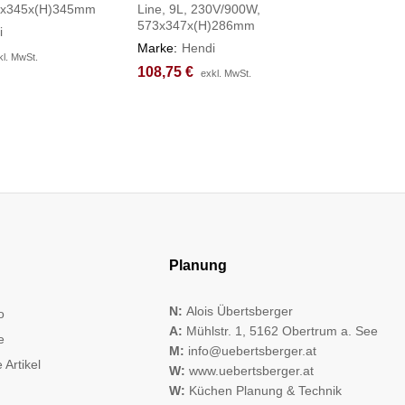
65x345x(H)345mm
Line, 9L, 230V/900W,
465x420
573x347x(H)286mm
i
Marke:
H
Marke:
Hendi
108,75
108,75
kl. MwSt.
kl. MwSt.
108,75
108,75
€
€
exkl. MwSt.
exkl. MwSt.
Planung
N:
Alois Übertsberger
o
A:
Mühlstr. 1, 5162 Obertrum a. See
e
M:
info@uebertsberger.at
 Artikel
W:
www.uebertsberger.at
W:
Küchen Planung & Technik