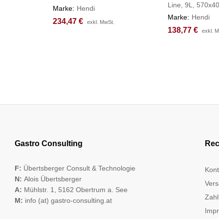
Line, 9L, 570x
Marke:
Hendi
Marke:
Hendi
234,47
234,47
€
€
exkl. MwSt.
exkl. MwSt.
138,77
138,77
€
€
exkl. 
exkl. 
Gastro Consulting
Rec
F:
Übertsberger Consult & Technologie
Kont
N:
Alois Übertsberger
Vers
A:
Mühlstr. 1, 5162 Obertrum a. See
Zahl
M:
info (at) gastro-consulting.at
Imp