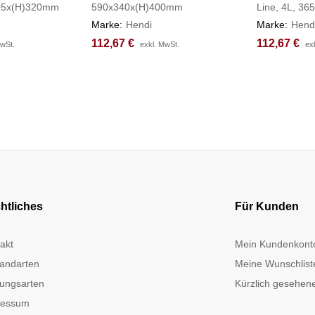
405x(H)320mm
590x340x(H)400mm
Line, 4L, 3
Marke:
Hendi
Marke:
Hend
112,67
112,67
€
€
112,67
112,67
€
€
MwSt.
MwSt.
exkl. MwSt.
exkl. MwSt.
ex
ex
htliches
Für Kunden
akt
Mein Kundenkont
andarten
Meine Wunschlist
ungsarten
Kürzlich gesehene
ressum