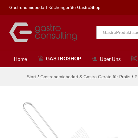
Miniatur-Frittierkörbe stapelb
Gastronomiebedarf Küchengeräte GastroShop
Beschreibung
Alle
GASTROSHOP
Home
Über Uns
Start
/
Gastronomiebedarf & Gastro Geräte für Profis
/
P