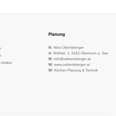
Planung
N:
Alois Übertsberger
o
A:
Mühlstr. 1, 5162 Obertrum a. See
e
M:
info@uebertsberger.at
 Artikel
W:
www.uebertsberger.at
W:
Küchen Planung & Technik