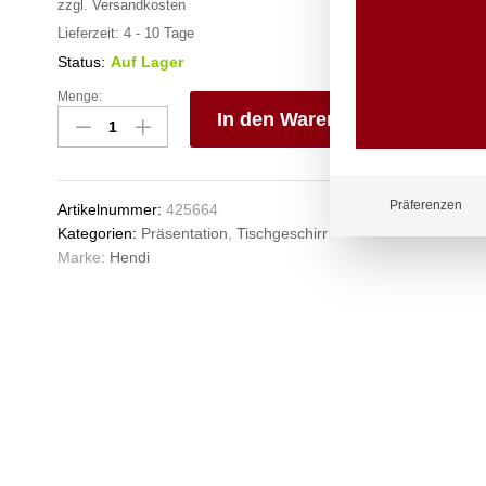
zzgl.
Versandkosten
Lieferzeit:
4 - 10 Tage
Status:
Auf Lager
Menge:
Miniatur-
In den Warenkorb
Frittierkörbe
stapelbar,
V
HENDI,
e
105x90x(H)60mm
n
Präferenzen
Artikelnummer:
425664
Anzahl
Kategorien:
Präsentation
,
Tischgeschirr
Marke:
Hendi