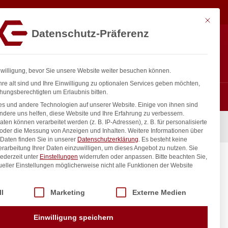
4,70
€
In den Warenkorb
exkl. MwSt.
Mit diese
Datenschutz-Präferenz
Hotline
Anmelden
+43 800 404 407
Registrieren
0
nwilligung, bevor Sie unsere Website weiter besuchen können.
re alt sind und Ihre Einwilligung zu optionalen Services geben möchten,
hungsberechtigten um Erlaubnis bitten.
s und andere Technologien auf unserer Website. Einige von ihnen sind
ndere uns helfen, diese Website und Ihre Erfahrung zu verbessern.
n können verarbeitet werden (z. B. IP-Adressen), z. B. für personalisierte
, 105x90x(H)60mm
 oder die Messung von Anzeigen und Inhalten.
Weitere Informationen über
Daten finden Sie in unserer
Datenschutzerklärung
.
Es besteht keine
Verarbeitung Ihrer Daten einzuwilligen, um dieses Angebot zu nutzen.
Sie
ederzeit unter
Einstellungen
widerrufen oder anpassen.
Bitte beachten Sie,
HENDI,
ueller Einstellungen möglicherweise nicht alle Funktionen der Website
 der Service-Gruppen, für die eine Einwilligung erteilt werden kann. Di
ll
Marketing
Externe Medien
inkl. / exkl. MwSt.
Einwilligung speichern