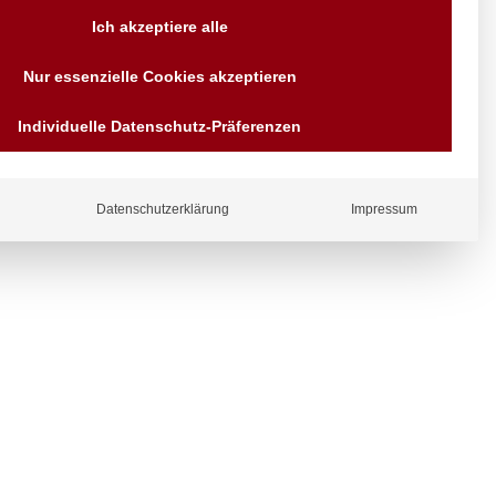
Versand AT & DE weitere auf
Ich akzeptiere alle
Anfragen
Wir sind seit über 40 Jahren
Nur essenzielle Cookies akzeptieren
für Sie da
Bezahlen Sie mit
Individuelle Datenschutz-Präferenzen
Vorrauskasse Paypal,
Kreditkarte, Direkt
ergl
Banküberweisung, Sofort,
iche
EPS oder GiroPay
Datenschutzerklärung
Impressum