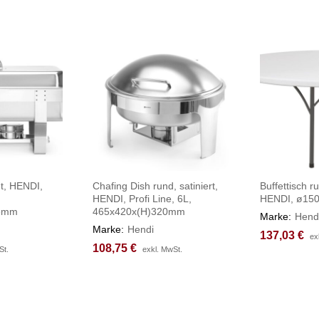
et, HENDI,
Chafing Dish rund, satiniert,
Buffettisch r
HENDI, Profi Line, 6L,
HENDI, ø15
15mm
465x420x(H)320mm
Marke:
Hend
Marke:
Hendi
137,03
137,03
€
€
ex
ex
108,75
108,75
€
€
St.
St.
exkl. MwSt.
exkl. MwSt.