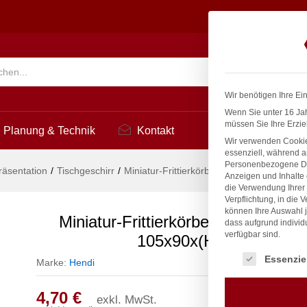
ar, HENDI, 105x90x(H)60mm
Suchen
Wir benötigen Ihre Ei
Wenn Sie unter 16 Jah
müssen Sie Ihre Erzie
Planung & Technik
Kontakt
Wir verwenden Cookie
essenziell, während a
Personenbezogene Date
räsentation
/
Tischgeschirr
/
Miniatur-Frittierkörbe stapelbar, HENDI
Anzeigen und Inhalte
die Verwendung Ihrer 
Verpflichtung, in die 
können Ihre Auswahl j
Miniatur-Frittierkörbe stapelbar, 
dass aufgrund individ
verfügbar sind.
105x90x(H)60mm
Es folgt eine Liste
Essenzie
Marke:
Hendi
4,70
€
exkl. MwSt.