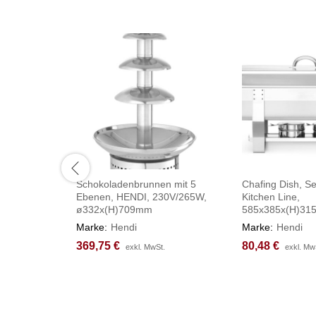
Schokoladenbrunnen mit 5
Chafing Dish, S
Ebenen, HENDI, 230V/265W,
Kitchen Line,
ø332x(H)709mm
585x385x(H)3
Marke:
Hendi
Marke:
Hendi
369,75
369,75
€
€
80,48
80,48
€
€
exkl. MwSt.
exkl. MwSt.
exkl. Mw
exkl. Mw