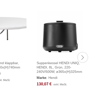
und klappbar,
Suppenkessel HENDI UNIQ,
Chafing D
00x(H)740mm
HENDI, 8L, Grün, 220-
elektrisch
240V/500W, ø365x(H)325mm
9L, 230V
i
610x450
Marke:
Hendi
kl. MwSt.
kl. MwSt.
Marke:
H
130,07
130,07
€
€
exkl. MwSt.
exkl. MwSt.
123,98
123,98