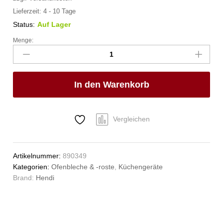
Lieferzeit:
4 - 10 Tage
Status:
Auf Lager
Menge:
Blech
CONVECTOMAT
CLASSIC
GN
In den Warenkorb
2/3,
HENDI,
GN
2/3,
Vergleichen
345x325x(H)40mm
Anzahl
Artikelnummer:
890349
Kategorien:
Ofenbleche & -roste
,
Küchengeräte
Brand:
Hendi