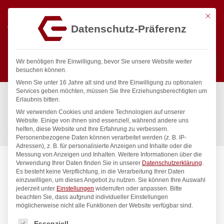
Mit die
Datenschutz-Präferenz
0
Wir benötigen Ihre Einwilligung, bevor Sie unsere Website weiter
besuchen können.
Wenn Sie unter 16 Jahre alt sind und Ihre Einwilligung zu optionalen
Suchen
Services geben möchten, müssen Sie Ihre Erziehungsberechtigten um
Start
/
Gastronomiebedarf & Gastro Geräte für Profis
/
Erlaubnis bitten.
Küchengeräte
/
Ofenbleche & -roste
/
Wir verwenden Cookies und andere Technologien auf unserer
Blech CONVECTOMAT CLASSIC GN 2/3, HENDI, GN 2/3,
Website. Einige von ihnen sind essenziell, während andere uns
helfen, diese Website und Ihre Erfahrung zu verbessern.
345x325x(H)40mm
Personenbezogene Daten können verarbeitet werden (z. B. IP-
Adressen), z. B. für personalisierte Anzeigen und Inhalte oder die
Messung von Anzeigen und Inhalten.
Weitere Informationen über die
Verwendung Ihrer Daten finden Sie in unserer
Datenschutzerklärung
.
Es besteht keine Verpflichtung, in die Verarbeitung Ihrer Daten
einzuwilligen, um dieses Angebot zu nutzen.
Sie können Ihre Auswahl
jederzeit unter
Einstellungen
widerrufen oder anpassen.
Bitte
beachten Sie, dass aufgrund individueller Einstellungen
möglicherweise nicht alle Funktionen der Website verfügbar sind.
Es folgt eine Liste der Service-Gruppen, für die eine Einwilligung
Essenziell