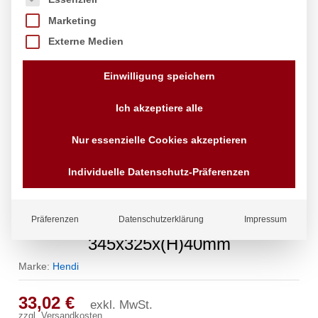
Marketing
Externe Medien
Einwilligung speichern
Ich akzeptiere alle
Nur essenzielle Cookies akzeptieren
Individuelle Datenschutz-Präferenzen
Blech CONVECTOMAT CLASSIC
GN 2/3, HENDI, GN 2/3,
Präferenzen
Datenschutzerklärung
Impressum
345x325x(H)40mm
Marke:
Hendi
33,02
€
exkl. MwSt.
zzgl.
Versandkosten