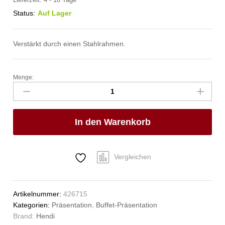
Lieferzeit:
4 - 10 Tage
Status:
Auf Lager
Verstärkt durch einen Stahlrahmen.
Menge:
Brotkorb
Gastronorm-
Größe,
HENDI,
In den Warenkorb
GN
1/3,
325x176x(H)65mm
Anzahl
Vergleichen
Artikelnummer:
426715
Kategorien:
Präsentation
,
Buffet-Präsentation
Brand:
Hendi