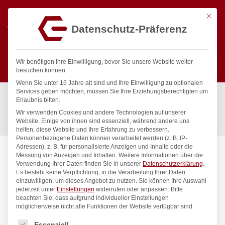
Mit die
Datenschutz-Präferenz
0
Wir benötigen Ihre Einwilligung, bevor Sie unsere Website weiter
besuchen können.
Wenn Sie unter 16 Jahre alt sind und Ihre Einwilligung zu optionalen
Suchen
Services geben möchten, müssen Sie Ihre Erziehungsberechtigten um
Start
/
Gastronomiebedarf & Gastro Geräte für Profis
/
Erlaubnis bitten.
Präsentation
/
Buffet-Präsentation
/
Wir verwenden Cookies und andere Technologien auf unserer
Brotkorb Gastronorm-Größe, HENDI, GN 1/3, 325x176x(H)65mm
Website. Einige von ihnen sind essenziell, während andere uns
helfen, diese Website und Ihre Erfahrung zu verbessern.
Personenbezogene Daten können verarbeitet werden (z. B. IP-
Adressen), z. B. für personalisierte Anzeigen und Inhalte oder die
Messung von Anzeigen und Inhalten.
Weitere Informationen über die
Verwendung Ihrer Daten finden Sie in unserer
Datenschutzerklärung
.
Es besteht keine Verpflichtung, in die Verarbeitung Ihrer Daten
einzuwilligen, um dieses Angebot zu nutzen.
Sie können Ihre Auswahl
jederzeit unter
Einstellungen
widerrufen oder anpassen.
Bitte
beachten Sie, dass aufgrund individueller Einstellungen
möglicherweise nicht alle Funktionen der Website verfügbar sind.
Es folgt eine Liste der Service-Gruppen, für die eine Einwilligung
Essenziell