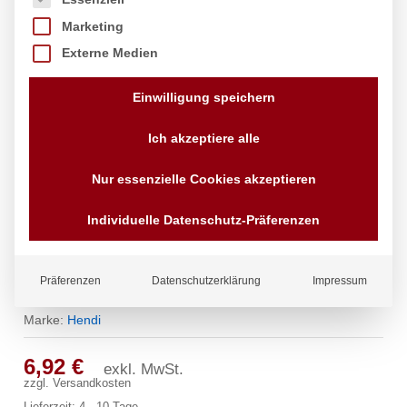
Marketing
Externe Medien
Einwilligung speichern
Ich akzeptiere alle
Nur essenzielle Cookies akzeptieren
Individuelle Datenschutz-Präferenzen
Brotkorb Gastronorm-Größe, HENDI,
Präferenzen
Datenschutzerklärung
Impressum
GN 1/3, 325x176x(H)65mm
Marke:
Hendi
6,92
€
exkl. MwSt.
zzgl.
Versandkosten