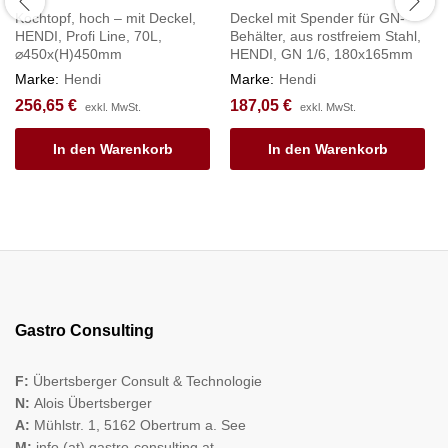
Kochtopf, hoch – mit Deckel,
Deckel mit Spender für GN-
HENDI, Profi Line, 70L,
Behälter, aus rostfreiem Stahl,
⌀450x(H)450mm
HENDI, GN 1/6, 180x165mm
Marke:
Hendi
Marke:
Hendi
256,65
€
187,05
€
exkl. MwSt.
exkl. MwSt.
In den Warenkorb
In den Warenkorb
Gastro Consulting
F:
Übertsberger Consult & Technologie
N:
Alois Übertsberger
A:
Mühlstr. 1, 5162 Obertrum a. See
M:
info (at) gastro-consulting.at