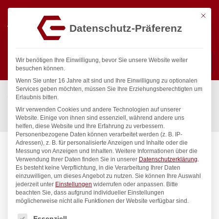
Mit die
Datenschutz-Präferenz
0
Wir benötigen Ihre Einwilligung, bevor Sie unsere Website weiter
besuchen können.
Wenn Sie unter 16 Jahre alt sind und Ihre Einwilligung zu optionalen
Suchen
Services geben möchten, müssen Sie Ihre Erziehungsberechtigten um
Start
/
Gastronomiebedarf & Gastro Geräte für Profis
/
Erlaubnis bitten.
Präsentation
/
Tischgeschirr
/
Wir verwenden Cookies und andere Technologien auf unserer
Brottaschen, rund, HENDI, Beige, ø200x(H)200mm
Website. Einige von ihnen sind essenziell, während andere uns
helfen, diese Website und Ihre Erfahrung zu verbessern.
Personenbezogene Daten können verarbeitet werden (z. B. IP-
Adressen), z. B. für personalisierte Anzeigen und Inhalte oder die
Messung von Anzeigen und Inhalten.
Weitere Informationen über die
Verwendung Ihrer Daten finden Sie in unserer
Datenschutzerklärung
.
Es besteht keine Verpflichtung, in die Verarbeitung Ihrer Daten
einzuwilligen, um dieses Angebot zu nutzen.
Sie können Ihre Auswahl
jederzeit unter
Einstellungen
widerrufen oder anpassen.
Bitte
beachten Sie, dass aufgrund individueller Einstellungen
möglicherweise nicht alle Funktionen der Website verfügbar sind.
Es folgt eine Liste der Service-Gruppen, für die eine Einwilligung
Essenziell