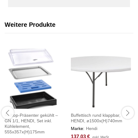
Weitere Produkte
Rolltop-Präsenter gekühlt –
Buffettisch rund klappbar,
GN 1/1, HENDI, Set inkl.
HENDI, ø1500x(H)740mm
Kühlelement,
Marke:
Hendi
555x357x(H)175mm
137,03
€
exkl. MwSt.