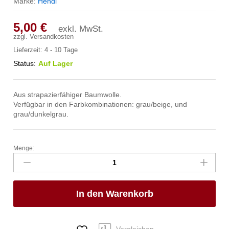
Marke:
Hendi
5,00
€
exkl. MwSt.
zzgl.
Versandkosten
Lieferzeit:
4 - 10 Tage
Status:
Auf Lager
Aus strapazierfähiger Baumwolle.
Verfügbar in den Farbkombinationen: grau/beige, und
grau/dunkelgrau.
Menge:
Brottaschen,
rund,
HENDI,
Beige,
In den Warenkorb
ø200x(H)200mm
Anzahl