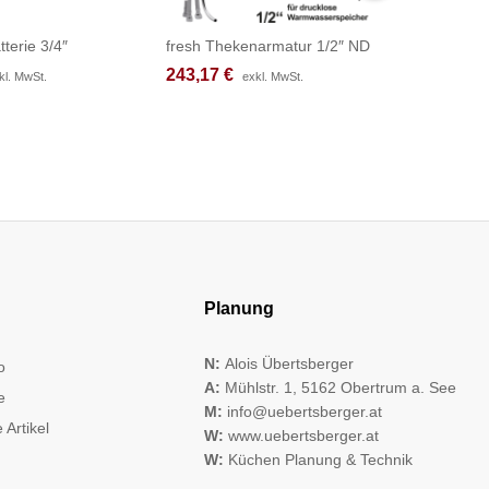
tterie 3/4″
fresh Thekenarmatur 1/2″ ND
fresh Th
243,17
243,17
€
€
218,50
218,50
kl. MwSt.
kl. MwSt.
exkl. MwSt.
exkl. MwSt.
Planung
N:
Alois Übertsberger
o
A:
Mühlstr. 1, 5162 Obertrum a. See
e
M:
info@uebertsberger.at
 Artikel
W:
www.uebertsberger.at
W:
Küchen Planung & Technik