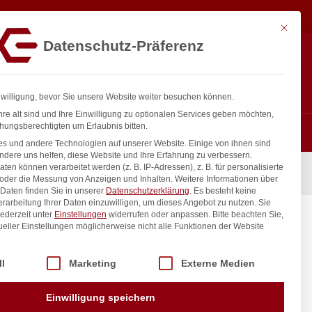
62,17
€
In den Warenkorb
exkl. MwSt.
Mit diese
Datenschutz-Präferenz
ntakt
Anmelden
nfo@gastro-consulting.at
Registrieren
0
nwilligung, bevor Sie unsere Website weiter besuchen können.
re alt sind und Ihre Einwilligung zu optionalen Services geben möchten,
hungsberechtigten um Erlaubnis bitten.
s und andere Technologien auf unserer Website. Einige von ihnen sind
ndere uns helfen, diese Website und Ihre Erfahrung zu verbessern.
n können verarbeitet werden (z. B. IP-Adressen), z. B. für personalisierte
 oder die Messung von Anzeigen und Inhalten.
Weitere Informationen über
Daten finden Sie in unserer
Datenschutzerklärung
.
Es besteht keine
Verarbeitung Ihrer Daten einzuwilligen, um dieses Angebot zu nutzen.
Sie
ederzeit unter
Einstellungen
widerrufen oder anpassen.
Bitte beachten Sie,
ueller Einstellungen möglicherweise nicht alle Funktionen der Website
 der Service-Gruppen, für die eine Einwilligung erteilt werden kann. Di
ll
Marketing
Externe Medien
inkl. / exkl. MwSt.
Einwilligung speichern