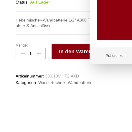
Status:
Auf Lager
Hebelmischer-Wandbatterie 1/2″ A300 T130 mit Schwenkausla
ohne S-Anschlüsse
Menge:
chief
In den Warenkorb
Wandbatterie
Präferenzen
1/2"
V
Anzahl
e
n
Artikelnummer:
330.13V.HT2.AXD
Kategorien:
Wassertechnik
,
Wandbatterie