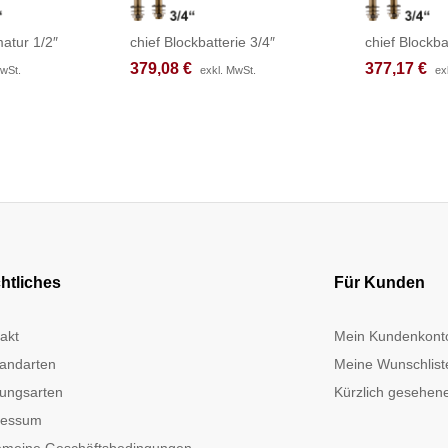
atur 1/2″
chief Blockbatterie 3/4″
chief Blockba
379,08
379,08
€
€
377,17
377,17
€
€
MwSt.
MwSt.
exkl. MwSt.
exkl. MwSt.
ex
ex
htliches
Für Kunden
akt
Mein Kundenkont
andarten
Meine Wunschlist
ungsarten
Kürzlich gesehene
ressum
emeine Geschäftsbedingungen