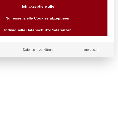
Versand AT & DE weitere auf
Ich akzeptiere alle
Anfragen
Wir sind seit über 40 Jahren
uf nach unten
Nur essenzielle Cookies akzeptieren
für Sie da
Bezahlen Sie mit
Individuelle Datenschutz-Präferenzen
Vorrauskasse Paypal,
Kreditkarte, Direkt
Banküberweisung, Sofort,
EPS oder GiroPay
Datenschutzerklärung
Impressum
ergl
iche