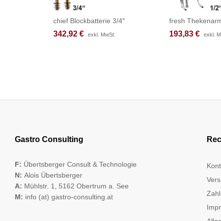
chief Blockbatterie 3/4″
fresh Thekenarm
342,92
342,92
€
€
193,83
193,83
€
€
exkl. MwSt.
exkl. MwSt.
exkl. 
exkl. 
Gastro Consulting
Rec
F:
Übertsberger Consult & Technologie
Kont
N:
Alois Übertsberger
Vers
A:
Mühlstr. 1, 5162 Obertrum a. See
Zahl
M:
info (at) gastro-consulting.at
Imp
Allg