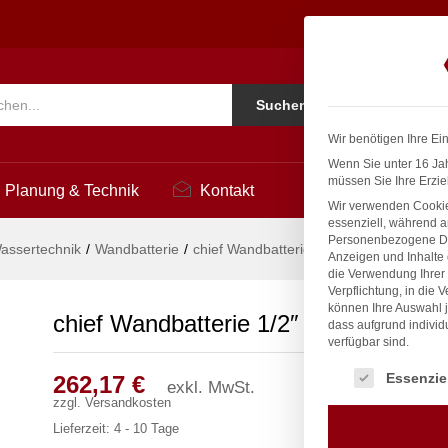
2
Ko
Suchen
i
Wir benötigen Ihre Ei
Wenn Sie unter 16 Jah
müssen Sie Ihre Erzie
Planung & Technik
Kontakt
Wir verwenden Cookie
essenziell, während a
Personenbezogene Date
assertechnik
/
Wandbatterie
/
chief Wandbatterie 1/2″
Anzeigen und Inhalte
die Verwendung Ihrer 
Verpflichtung, in die 
können Ihre Auswahl j
chief Wandbatterie 1/2″
dass aufgrund individ
verfügbar sind.
Es folgt eine Liste
Essenzie
262,17
€
exkl. MwSt.
zzgl.
Versandkosten
Lieferzeit:
4 - 10 Tage