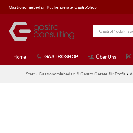
chief Wandbatterie 1/2"
Gastronomiebedarf Küchengeräte GastroShop
Beschreibung
Alle
GASTROSHOP
Home
Über Uns
Start
/
Gastronomiebedarf & Gastro Geräte für Profis
/
W