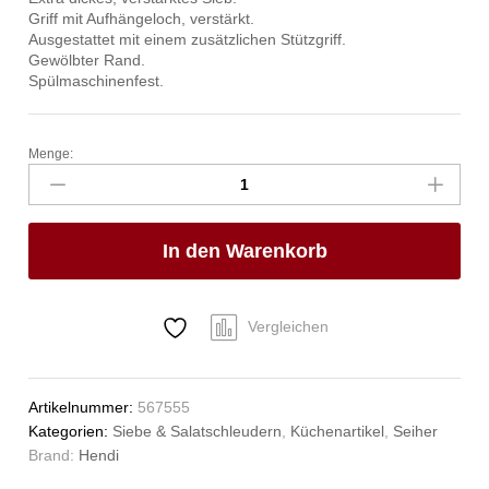
Griff mit Aufhängeloch, verstärkt.
Ausgestattet mit einem zusätzlichen Stützgriff.
Gewölbter Rand.
Spülmaschinenfest.
Menge:
Chinesisches
Sieb
mit
Masche,
In den Warenkorb
verstärkt,
HENDI,
505x250x(H)200mm
Anzahl
Vergleichen
Artikelnummer:
567555
Kategorien:
Siebe & Salatschleudern
,
Küchenartikel
,
Seiher
Brand:
Hendi