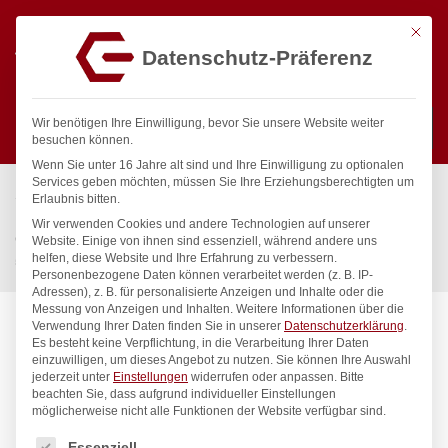
Mit die
Datenschutz-Präferenz
0
Wir benötigen Ihre Einwilligung, bevor Sie unsere Website weiter
besuchen können.
Wenn Sie unter 16 Jahre alt sind und Ihre Einwilligung zu optionalen
Suchen
Services geben möchten, müssen Sie Ihre Erziehungsberechtigten um
Start
/
Gastronomiebedarf & Gastro Geräte für Profis
/
Erlaubnis bitten.
Küchenartikel
/
Seiher
/
Wir verwenden Cookies und andere Technologien auf unserer
Chinesisches Sieb mit Masche, verstärkt, HENDI,
Website. Einige von ihnen sind essenziell, während andere uns
helfen, diese Website und Ihre Erfahrung zu verbessern.
505x250x(H)200mm
Personenbezogene Daten können verarbeitet werden (z. B. IP-
Adressen), z. B. für personalisierte Anzeigen und Inhalte oder die
Messung von Anzeigen und Inhalten.
Weitere Informationen über die
Verwendung Ihrer Daten finden Sie in unserer
Datenschutzerklärung
.
Es besteht keine Verpflichtung, in die Verarbeitung Ihrer Daten
einzuwilligen, um dieses Angebot zu nutzen.
Sie können Ihre Auswahl
jederzeit unter
Einstellungen
widerrufen oder anpassen.
Bitte
beachten Sie, dass aufgrund individueller Einstellungen
möglicherweise nicht alle Funktionen der Website verfügbar sind.
Es folgt eine Liste der Service-Gruppen, für die eine Einwilligung
Essenziell