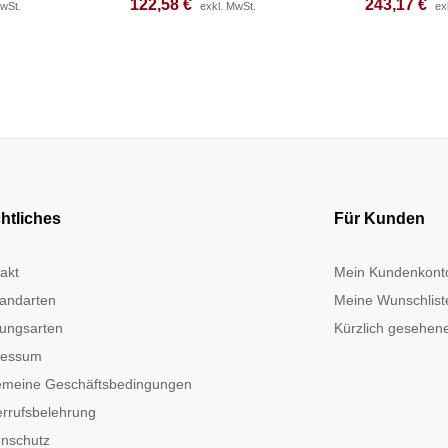
122,58
122,58
€
€
243,17
243,17
€
€
MwSt.
MwSt.
exkl. MwSt.
exkl. MwSt.
ex
ex
htliches
Für Kunden
akt
Mein Kundenkont
andarten
Meine Wunschlist
ungsarten
Kürzlich gesehene
ressum
emeine Geschäftsbedingungen
rrufsbelehrung
nschutz