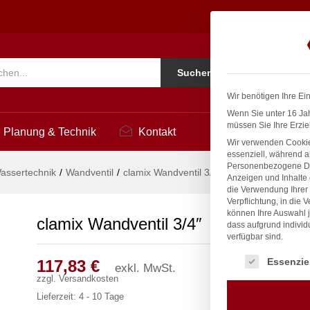
1
Ko
Suchen
i
Wir benötigen Ihre Ei
Wenn Sie unter 16 Jah
müssen Sie Ihre Erzie
Planung & Technik
Kontakt
Wir verwenden Cookie
essenziell, während a
Personenbezogene Date
assertechnik
/
Wandventil
/
clamix Wandventil 3/4″
Anzeigen und Inhalte
die Verwendung Ihrer 
Verpflichtung, in die 
können Ihre Auswahl j
clamix Wandventil 3/4″
dass aufgrund individ
verfügbar sind.
Es folgt eine Liste
Essenzie
117,83
€
exkl. MwSt.
zzgl.
Versandkosten
Lieferzeit:
4 - 10 Tage