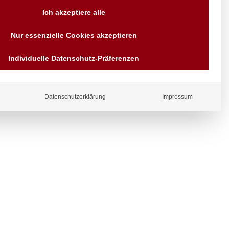
Versand AT & DE weitere auf
Ich akzeptiere alle
Anfragen
Wir sind seit über 40 Jahren
Nur essenzielle Cookies akzeptieren
für Sie da
Bezahlen Sie mit
Individuelle Datenschutz-Präferenzen
Vorrauskasse Paypal,
Kreditkarte, Direkt
Banküberweisung, Sofort,
EPS oder GiroPay
ergl
Datenschutzerklärung
Impressum
iche