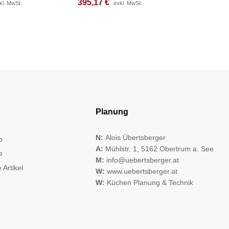
395,17
395,17
€
€
257,42
257,42
kl. MwSt.
kl. MwSt.
exkl. MwSt.
exkl. MwSt.
Planung
N:
Alois Übertsberger
o
A:
Mühlstr. 1, 5162 Obertrum a. See
e
M:
info@uebertsberger.at
 Artikel
W:
www.uebertsberger.at
W:
Küchen Planung & Technik