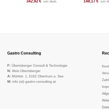
342,92
342,92
€
€
148,17
148,17
€
€
exkl. MwSt.
exkl. MwSt.
exkl. 
exkl. 
Gastro Consulting
Rec
F:
Übertsberger Consult & Technologie
Kont
N:
Alois Übertsberger
Vers
A:
Mühlstr. 1, 5162 Obertrum a. See
Zahl
M:
info (at) gastro-consulting.at
Imp
Allg
Wide
Date