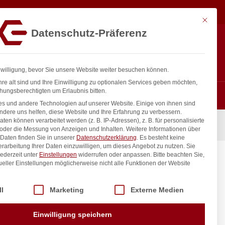
17,83
€
In den Warenkorb
exkl. MwSt.
Mit diese
Datenschutz-Präferenz
ntakt
Anmelden
nfo@gastro-consulting.at
Registrieren
0
nwilligung, bevor Sie unsere Website weiter besuchen können.
re alt sind und Ihre Einwilligung zu optionalen Services geben möchten,
hungsberechtigten um Erlaubnis bitten.
s und andere Technologien auf unserer Website. Einige von ihnen sind
ndere uns helfen, diese Website und Ihre Erfahrung zu verbessern.
n können verarbeitet werden (z. B. IP-Adressen), z. B. für personalisierte
 oder die Messung von Anzeigen und Inhalten.
Weitere Informationen über
Daten finden Sie in unserer
Datenschutzerklärung
.
Es besteht keine
Verarbeitung Ihrer Daten einzuwilligen, um dieses Angebot zu nutzen.
Sie
ederzeit unter
Einstellungen
widerrufen oder anpassen.
Bitte beachten Sie,
ueller Einstellungen möglicherweise nicht alle Funktionen der Website
 der Service-Gruppen, für die eine Einwilligung erteilt werden kann. Di
ll
Marketing
Externe Medien
inkl. / exkl. MwSt.
Einwilligung speichern