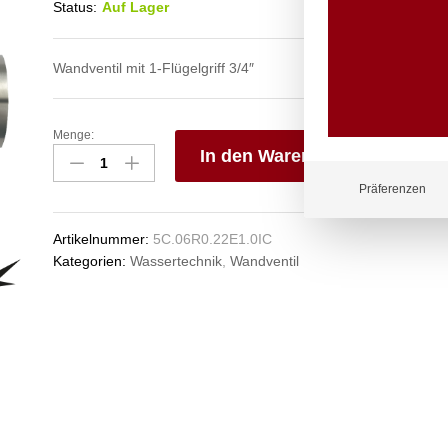
Status:
Auf Lager
Wandventil mit 1-Flügelgriff 3/4″
Menge:
clamix
In den Warenkorb
Wandventil
3/4"
V
Präferenzen
Anzahl
e
n
Artikelnummer:
5C.06R0.22E1.0IC
Kategorien:
Wassertechnik
,
Wandventil