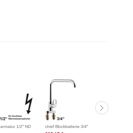
narmatur 1/2″ ND
chief Blockbatterie 3/4″
fresh Th