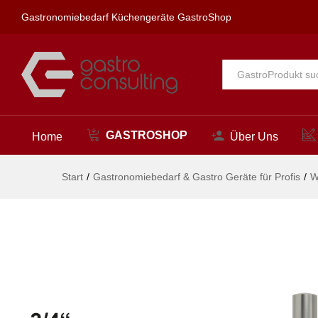
clamix Wandventil 3/4"
Gastronomiebedarf Küchengeräte GastroShop
Beschreibung
Alle
GASTROSHOP
Home
Über Uns
Start
/
Gastronomiebedarf & Gastro Geräte für Profis
/
W