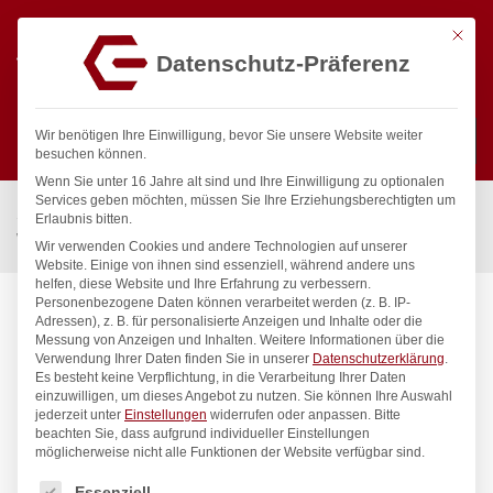
Mit die
Datenschutz-Präferenz
0
Wir benötigen Ihre Einwilligung, bevor Sie unsere Website weiter
besuchen können.
Wenn Sie unter 16 Jahre alt sind und Ihre Einwilligung zu optionalen
Suchen
Services geben möchten, müssen Sie Ihre Erziehungsberechtigten um
Start
/
Gastronomiebedarf & Gastro Geräte für Profis
/
Erlaubnis bitten.
Wassertechnik
/
Wandventil
/
profi Wandventil 1/2″
Wir verwenden Cookies und andere Technologien auf unserer
Website. Einige von ihnen sind essenziell, während andere uns
helfen, diese Website und Ihre Erfahrung zu verbessern.
Personenbezogene Daten können verarbeitet werden (z. B. IP-
Adressen), z. B. für personalisierte Anzeigen und Inhalte oder die
Messung von Anzeigen und Inhalten.
Weitere Informationen über die
Verwendung Ihrer Daten finden Sie in unserer
Datenschutzerklärung
.
Es besteht keine Verpflichtung, in die Verarbeitung Ihrer Daten
einzuwilligen, um dieses Angebot zu nutzen.
Sie können Ihre Auswahl
jederzeit unter
Einstellungen
widerrufen oder anpassen.
Bitte
beachten Sie, dass aufgrund individueller Einstellungen
möglicherweise nicht alle Funktionen der Website verfügbar sind.
Es folgt eine Liste der Service-Gruppen, für die eine Einwilligung
Essenziell