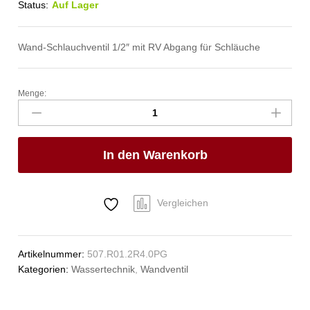
Status:
Auf Lager
Wand-Schlauchventil 1/2″ mit RV Abgang für Schläuche
Menge:
profi
Wandventil
1/2"
Anzahl
In den Warenkorb
Vergleichen
Artikelnummer:
507.R01.2R4.0PG
Kategorien:
Wassertechnik
,
Wandventil