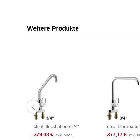
Weitere Produkte
chief Blockbatterie 3/4″
chief Blockbatter
379,08
379,08
€
€
377,17
377,17
€
€
exkl. MwSt.
exkl. MwSt.
exkl. 
exkl. 