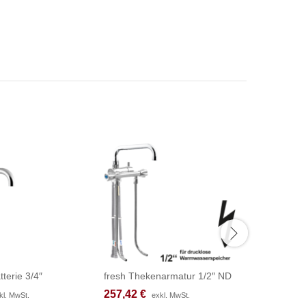
tterie 3/4″
fresh Thekenarmatur 1/2″ ND
fresh Th
257,42
257,42
€
€
207,08
207,08
kl. MwSt.
kl. MwSt.
exkl. MwSt.
exkl. MwSt.