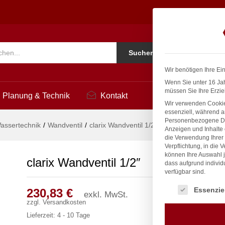
2
Ko
Suchen
i
Wir benötigen Ihre Ei
Wenn Sie unter 16 Jah
müssen Sie Ihre Erzie
Planung & Technik
Kontakt
Wir verwenden Cookie
essenziell, während a
Personenbezogene Date
assertechnik
/
Wandventil
/
clarix Wandventil 1/2″
Anzeigen und Inhalte
die Verwendung Ihrer 
Verpflichtung, in die 
können Ihre Auswahl j
clarix Wandventil 1/2″
dass aufgrund individ
verfügbar sind.
Es folgt eine Liste
Essenzie
230,83
€
exkl. MwSt.
zzgl.
Versandkosten
Lieferzeit:
4 - 10 Tage