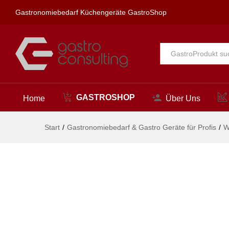
clarix Wandventil 1/2"
Gastronomiebedarf Küchengeräte GastroShop
Beschreibung
Alle
GASTROSHOP
Home
Über Uns
Start
/
Gastronomiebedarf & Gastro Geräte für Profis
/
W