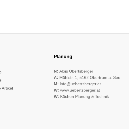
Planung
N:
Alois Übertsberger
o
A:
Mühlstr. 1, 5162 Obertrum a. See
e
M:
info@uebertsberger.at
 Artikel
W:
www.uebertsberger.at
W:
Küchen Planung & Technik