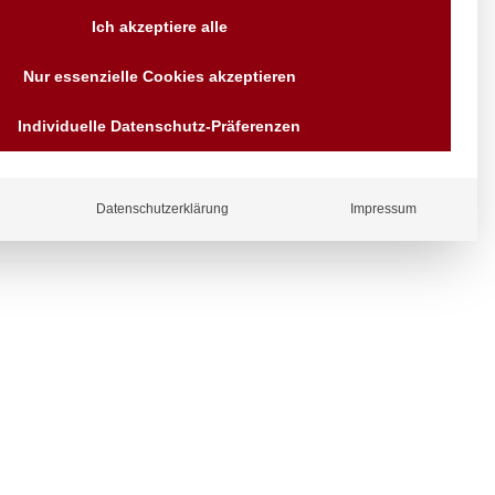
Versand AT & DE weitere auf
Ich akzeptiere alle
Anfragen
Wir sind seit über 40 Jahren
Nur essenzielle Cookies akzeptieren
für Sie da
Bezahlen Sie mit
Individuelle Datenschutz-Präferenzen
Vorrauskasse Paypal,
Kreditkarte, Direkt
Banküberweisung, Sofort,
EPS oder GiroPay
ergl
Datenschutzerklärung
Impressum
iche