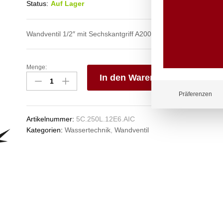
Status:
Auf Lager
Wandventil 1/2″ mit Sechskantgriff A200 T80
Menge:
clarix
In den Warenkorb
Wandventil
1/2"
V
Präferenzen
Anzahl
e
n
Artikelnummer:
5C.250L.12E6.AIC
Kategorien:
Wassertechnik
,
Wandventil