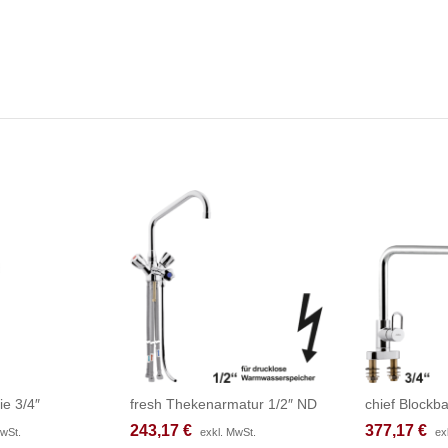
ie 3/4″
fresh Thekenarmatur 1/2″ ND
chief Blockba
243,17
243,17
€
€
377,17
377,17
€
€
MwSt.
MwSt.
exkl. MwSt.
exkl. MwSt.
ex
ex