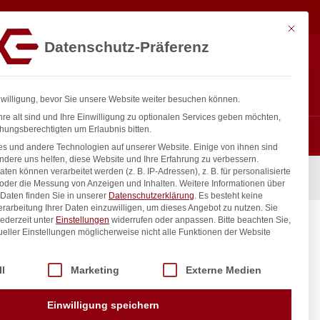
30,83
€
In den Warenkorb
exkl. MwSt.
Mit diese
Datenschutz-Präferenz
ntakt
Anmelden
nfo@gastro-consulting.at
Registrieren
0
nwilligung, bevor Sie unsere Website weiter besuchen können.
re alt sind und Ihre Einwilligung zu optionalen Services geben möchten,
hungsberechtigten um Erlaubnis bitten.
s und andere Technologien auf unserer Website. Einige von ihnen sind
ndere uns helfen, diese Website und Ihre Erfahrung zu verbessern.
n können verarbeitet werden (z. B. IP-Adressen), z. B. für personalisierte
 oder die Messung von Anzeigen und Inhalten.
Weitere Informationen über
Daten finden Sie in unserer
Datenschutzerklärung
.
Es besteht keine
Verarbeitung Ihrer Daten einzuwilligen, um dieses Angebot zu nutzen.
Sie
ederzeit unter
Einstellungen
widerrufen oder anpassen.
Bitte beachten Sie,
ueller Einstellungen möglicherweise nicht alle Funktionen der Website
 der Service-Gruppen, für die eine Einwilligung erteilt werden kann. Di
ll
Marketing
Externe Medien
inkl. / exkl. MwSt.
Einwilligung speichern