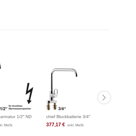
narmatur 1/2″ ND
chief Blockbatterie 3/4″
fresh Th
377,17
377,17
€
€
212,83
212,83
kl. MwSt.
kl. MwSt.
exkl. MwSt.
exkl. MwSt.