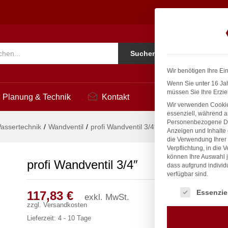
1
Ko
Suchen
i
Wir benötigen Ihre Ei
Wenn Sie unter 16 Jah
müssen Sie Ihre Erzie
Planung & Technik
Kontakt
Wir verwenden Cookie
essenziell, während a
Personenbezogene Date
assertechnik
/
Wandventil
/
profi Wandventil 3/4″
Anzeigen und Inhalte
die Verwendung Ihrer 
Verpflichtung, in die 
können Ihre Auswahl j
profi Wandventil 3/4″
dass aufgrund individ
verfügbar sind.
Es folgt eine Liste
Essenzie
117,83
€
exkl. MwSt.
zzgl.
Versandkosten
Lieferzeit:
4 - 10 Tage