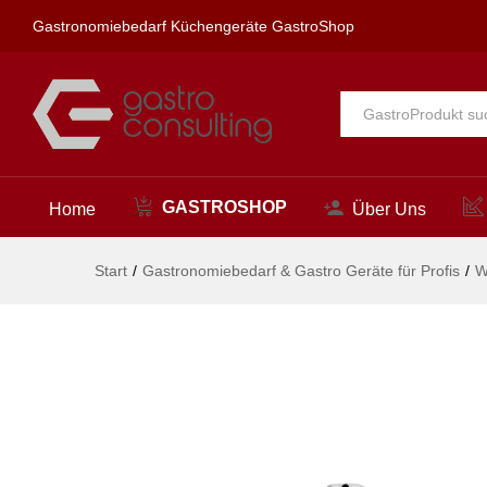
profi Wandventil 3/4"
Gastronomiebedarf Küchengeräte GastroShop
Beschreibung
Alle
GASTROSHOP
Home
Über Uns
Start
/
Gastronomiebedarf & Gastro Geräte für Profis
/
W