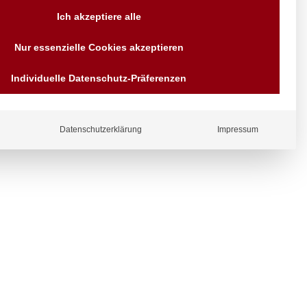
Versand AT & DE weitere auf
Ich akzeptiere alle
Anfragen
Wir sind seit über 40 Jahren
Nur essenzielle Cookies akzeptieren
für Sie da
Bezahlen Sie mit
Individuelle Datenschutz-Präferenzen
Vorrauskasse Paypal,
Kreditkarte, Direkt
Banküberweisung, Sofort,
EPS oder GiroPay
ergl
Datenschutzerklärung
Impressum
iche