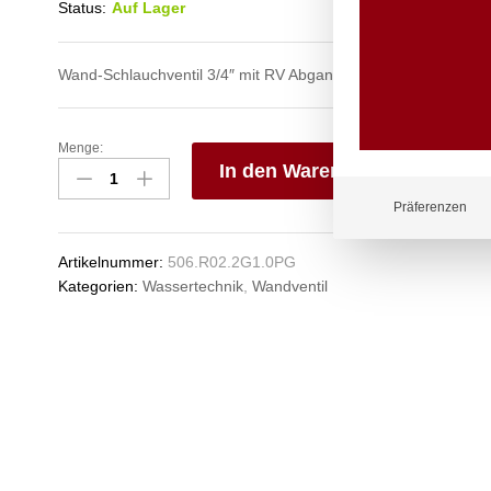
Status:
Auf Lager
Wand-Schlauchventil 3/4″ mit RV Abgang für Schläuche
Menge:
profi
In den Warenkorb
Wandventil
3/4"
V
Präferenzen
Anzahl
e
n
Artikelnummer:
506.R02.2G1.0PG
Kategorien:
Wassertechnik
,
Wandventil