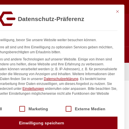
17,83
€
In den Warenkorb
exkl. MwSt.
Mit diese
Datenschutz-Präferenz
ntakt
Anmelden
nfo@gastro-consulting.at
Registrieren
0
nwilligung, bevor Sie unsere Website weiter besuchen können.
re alt sind und Ihre Einwilligung zu optionalen Services geben möchten,
hungsberechtigten um Erlaubnis bitten.
s und andere Technologien auf unserer Website. Einige von ihnen sind
ndere uns helfen, diese Website und Ihre Erfahrung zu verbessern.
n können verarbeitet werden (z. B. IP-Adressen), z. B. für personalisierte
 oder die Messung von Anzeigen und Inhalten.
Weitere Informationen über
Daten finden Sie in unserer
Datenschutzerklärung
.
Es besteht keine
Verarbeitung Ihrer Daten einzuwilligen, um dieses Angebot zu nutzen.
Sie
ederzeit unter
Einstellungen
widerrufen oder anpassen.
Bitte beachten Sie,
ueller Einstellungen möglicherweise nicht alle Funktionen der Website
 der Service-Gruppen, für die eine Einwilligung erteilt werden kann. Di
ll
Marketing
Externe Medien
inkl. / exkl. MwSt.
Einwilligung speichern