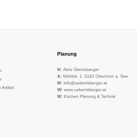
Planung
N:
Alois Übertsberger
o
A:
Mühlstr. 1, 5162 Obertrum a. See
e
M:
info@uebertsberger.at
 Artikel
W:
www.uebertsberger.at
W:
Küchen Planung & Technik