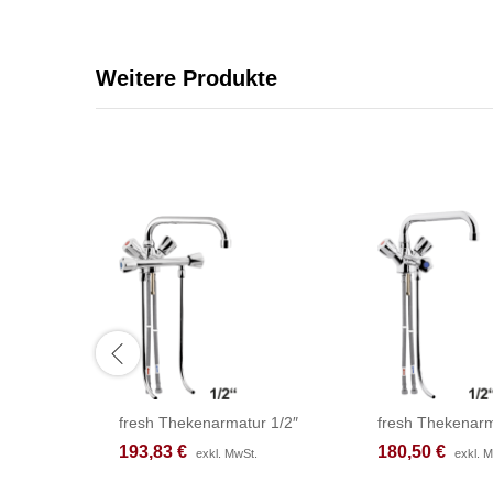
Weitere Produkte
fresh Thekenarmatur 1/2″
fresh Thekenarm
193,83
193,83
€
€
180,50
180,50
€
€
exkl. MwSt.
exkl. MwSt.
exkl. 
exkl. 