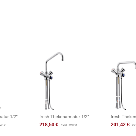
atur 1/2″
fresh Thekenarmatur 1/2″
fresh Theke
218,50
218,50
€
€
201,42
201,42
€
€
MwSt.
MwSt.
exkl. MwSt.
exkl. MwSt.
ex
ex