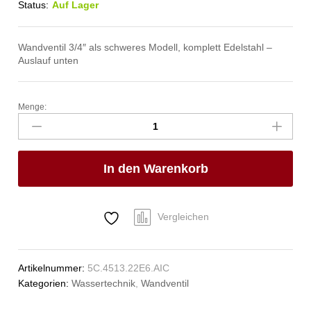
Status:
Auf Lager
Wandventil 3/4″ als schweres Modell, komplett Edelstahl –
Auslauf unten
Menge:
clarix
Wandventil
3/4"
Anzahl
In den Warenkorb
Vergleichen
Artikelnummer:
5C.4513.22E6.AIC
Kategorien:
Wassertechnik
,
Wandventil