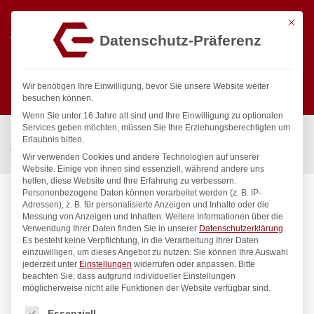
Mit die
Datenschutz-Präferenz
0
Wir benötigen Ihre Einwilligung, bevor Sie unsere Website weiter
besuchen können.
Wenn Sie unter 16 Jahre alt sind und Ihre Einwilligung zu optionalen
Suchen
Services geben möchten, müssen Sie Ihre Erziehungsberechtigten um
Start
/
Gastronomiebedarf & Gastro Geräte für Profis
/
Erlaubnis bitten.
Wassertechnik
/
Wandventil
/
clarix Wandventil 3/4″
Wir verwenden Cookies und andere Technologien auf unserer
Website. Einige von ihnen sind essenziell, während andere uns
helfen, diese Website und Ihre Erfahrung zu verbessern.
Personenbezogene Daten können verarbeitet werden (z. B. IP-
Adressen), z. B. für personalisierte Anzeigen und Inhalte oder die
Messung von Anzeigen und Inhalten.
Weitere Informationen über die
Verwendung Ihrer Daten finden Sie in unserer
Datenschutzerklärung
.
Es besteht keine Verpflichtung, in die Verarbeitung Ihrer Daten
einzuwilligen, um dieses Angebot zu nutzen.
Sie können Ihre Auswahl
jederzeit unter
Einstellungen
widerrufen oder anpassen.
Bitte
beachten Sie, dass aufgrund individueller Einstellungen
möglicherweise nicht alle Funktionen der Website verfügbar sind.
Es folgt eine Liste der Service-Gruppen, für die eine Einwilligung
Essenziell