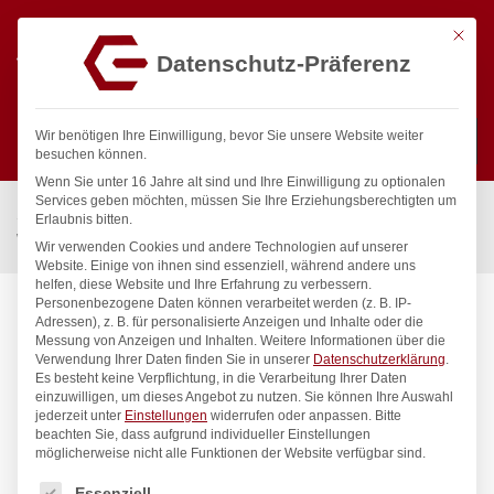
Mit die
Datenschutz-Präferenz
0
Wir benötigen Ihre Einwilligung, bevor Sie unsere Website weiter
besuchen können.
Wenn Sie unter 16 Jahre alt sind und Ihre Einwilligung zu optionalen
Suchen
Services geben möchten, müssen Sie Ihre Erziehungsberechtigten um
Start
/
Gastronomiebedarf & Gastro Geräte für Profis
/
Erlaubnis bitten.
Wassertechnik
/
Wandventil
/
clarix Wandventil 1/2″
Wir verwenden Cookies und andere Technologien auf unserer
Website. Einige von ihnen sind essenziell, während andere uns
helfen, diese Website und Ihre Erfahrung zu verbessern.
Personenbezogene Daten können verarbeitet werden (z. B. IP-
Adressen), z. B. für personalisierte Anzeigen und Inhalte oder die
Messung von Anzeigen und Inhalten.
Weitere Informationen über die
Verwendung Ihrer Daten finden Sie in unserer
Datenschutzerklärung
.
Es besteht keine Verpflichtung, in die Verarbeitung Ihrer Daten
einzuwilligen, um dieses Angebot zu nutzen.
Sie können Ihre Auswahl
jederzeit unter
Einstellungen
widerrufen oder anpassen.
Bitte
beachten Sie, dass aufgrund individueller Einstellungen
möglicherweise nicht alle Funktionen der Website verfügbar sind.
Es folgt eine Liste der Service-Gruppen, für die eine Einwilligung
Essenziell