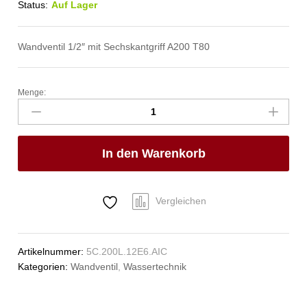
Status:
Auf Lager
Wandventil 1/2″ mit Sechskantgriff A200 T80
Menge:
clarix
Wandventil
1/2"
Anzahl
In den Warenkorb
Vergleichen
Artikelnummer:
5C.200L.12E6.AIC
Kategorien:
Wandventil
,
Wassertechnik