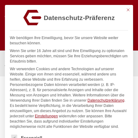
Mit die
Datenschutz-Präferenz
0
Wir benötigen Ihre Einwilligung, bevor Sie unsere Website weiter
besuchen können.
Wenn Sie unter 16 Jahre alt sind und Ihre Einwilligung zu optionalen
Suchen
Services geben möchten, müssen Sie Ihre Erziehungsberechtigten um
Start
/
Gastronomiebedarf & Gastro Geräte für Profis
/
Erlaubnis bitten.
Wassertechnik
/
Wandventil
/
clarix Wandventil 3/4″
Wir verwenden Cookies und andere Technologien auf unserer
Website. Einige von ihnen sind essenziell, während andere uns
helfen, diese Website und Ihre Erfahrung zu verbessern.
Personenbezogene Daten können verarbeitet werden (z. B. IP-
Adressen), z. B. für personalisierte Anzeigen und Inhalte oder die
Messung von Anzeigen und Inhalten.
Weitere Informationen über die
Verwendung Ihrer Daten finden Sie in unserer
Datenschutzerklärung
.
Es besteht keine Verpflichtung, in die Verarbeitung Ihrer Daten
einzuwilligen, um dieses Angebot zu nutzen.
Sie können Ihre Auswahl
jederzeit unter
Einstellungen
widerrufen oder anpassen.
Bitte
beachten Sie, dass aufgrund individueller Einstellungen
möglicherweise nicht alle Funktionen der Website verfügbar sind.
Es folgt eine Liste der Service-Gruppen, für die eine Einwilligung
Essenziell