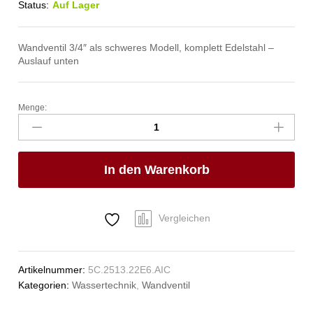
Status:
Auf Lager
Wandventil 3/4″ als schweres Modell, komplett Edelstahl –
Auslauf unten
Menge:
clarix
Wandventil
3/4"
Anzahl
In den Warenkorb
Vergleichen
Artikelnummer:
5C.2513.22E6.AIC
Kategorien:
Wassertechnik
,
Wandventil