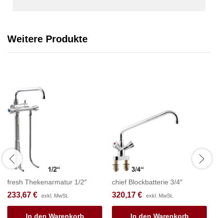
Weitere Produkte
fresh Thekenarmatur 1/2″
chief Blockbatterie 3/4″
233,67
€
320,17
€
exkl. MwSt.
exkl. MwSt.
In den Warenkorb
In den Warenkorb