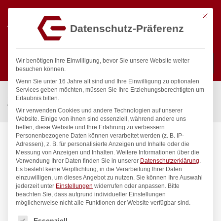
Mit die
Datenschutz-Präferenz
0
Wir benötigen Ihre Einwilligung, bevor Sie unsere Website weiter
besuchen können.
Wenn Sie unter 16 Jahre alt sind und Ihre Einwilligung zu optionalen
Suchen
Services geben möchten, müssen Sie Ihre Erziehungsberechtigten um
Start
/
Gastronomiebedarf & Gastro Geräte für Profis
/
Erlaubnis bitten.
Wassertechnik
/
Wandventil
/
clarix Wandventil 3/4″
Wir verwenden Cookies und andere Technologien auf unserer
Website. Einige von ihnen sind essenziell, während andere uns
helfen, diese Website und Ihre Erfahrung zu verbessern.
Personenbezogene Daten können verarbeitet werden (z. B. IP-
Adressen), z. B. für personalisierte Anzeigen und Inhalte oder die
Messung von Anzeigen und Inhalten.
Weitere Informationen über die
Verwendung Ihrer Daten finden Sie in unserer
Datenschutzerklärung
.
Es besteht keine Verpflichtung, in die Verarbeitung Ihrer Daten
einzuwilligen, um dieses Angebot zu nutzen.
Sie können Ihre Auswahl
jederzeit unter
Einstellungen
widerrufen oder anpassen.
Bitte
beachten Sie, dass aufgrund individueller Einstellungen
möglicherweise nicht alle Funktionen der Website verfügbar sind.
Es folgt eine Liste der Service-Gruppen, für die eine Einwilligung
Essenziell