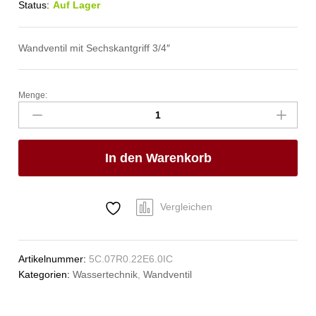
Status:
Auf Lager
Wandventil mit Sechskantgriff 3/4″
Menge:
clarix
Wandventil
3/4"
Anzahl
In den Warenkorb
Vergleichen
Artikelnummer:
5C.07R0.22E6.0IC
Kategorien:
Wassertechnik
,
Wandventil