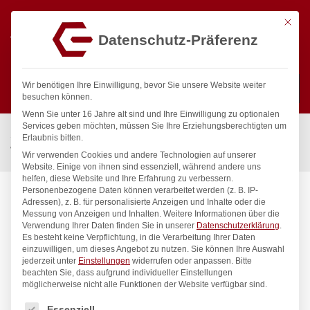
Mit die
Datenschutz-Präferenz
0
Wir benötigen Ihre Einwilligung, bevor Sie unsere Website weiter
besuchen können.
Wenn Sie unter 16 Jahre alt sind und Ihre Einwilligung zu optionalen
Suchen
Services geben möchten, müssen Sie Ihre Erziehungsberechtigten um
Start
/
Gastronomiebedarf & Gastro Geräte für Profis
/
Erlaubnis bitten.
Wassertechnik
/
Wandbatterie
/
classic Wandbatterie 3/4″
Wir verwenden Cookies und andere Technologien auf unserer
Website. Einige von ihnen sind essenziell, während andere uns
helfen, diese Website und Ihre Erfahrung zu verbessern.
Personenbezogene Daten können verarbeitet werden (z. B. IP-
Adressen), z. B. für personalisierte Anzeigen und Inhalte oder die
Messung von Anzeigen und Inhalten.
Weitere Informationen über die
Verwendung Ihrer Daten finden Sie in unserer
Datenschutzerklärung
.
Es besteht keine Verpflichtung, in die Verarbeitung Ihrer Daten
einzuwilligen, um dieses Angebot zu nutzen.
Sie können Ihre Auswahl
jederzeit unter
Einstellungen
widerrufen oder anpassen.
Bitte
beachten Sie, dass aufgrund individueller Einstellungen
möglicherweise nicht alle Funktionen der Website verfügbar sind.
Es folgt eine Liste der Service-Gruppen, für die eine Einwilligung
Essenziell