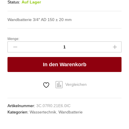
Status:
Auf Lager
Wandbatterie 3/4″ AD 150 ± 20 mm
Menge:
classic
Wandbatterie
3/4"
Anzahl
In den Warenkorb
Vergleichen
Artikelnummer:
3C.07R0.21E6.0IC
Kategorien:
Wassertechnik
,
Wandbatterie