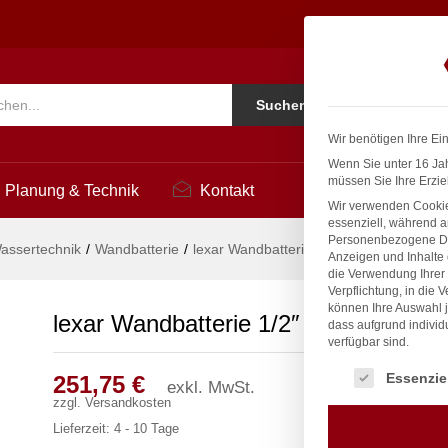
2
Ko
Suchen
i
Wir benötigen Ihre Ei
Wenn Sie unter 16 Jah
müssen Sie Ihre Erzie
Planung & Technik
Kontakt
Wir verwenden Cookie
essenziell, während a
Personenbezogene Date
assertechnik
/
Wandbatterie
/
lexar Wandbatterie 1/2″
Anzeigen und Inhalte
die Verwendung Ihrer 
Verpflichtung, in die 
können Ihre Auswahl j
lexar Wandbatterie 1/2″
dass aufgrund individ
verfügbar sind.
Es folgt eine Liste
Essenzie
251,75
€
exkl. MwSt.
zzgl.
Versandkosten
Lieferzeit:
4 - 10 Tage