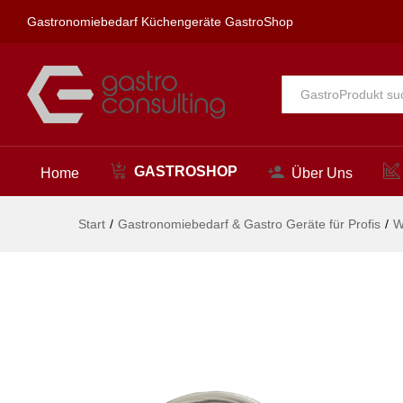
lexar Wandbatterie 1/2"
Gastronomiebedarf Küchengeräte GastroShop
Beschreibung
Alle
GASTROSHOP
Home
Über Uns
Start
/
Gastronomiebedarf & Gastro Geräte für Profis
/
W