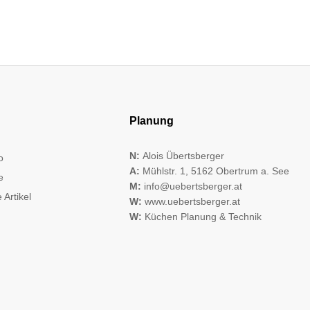
Planung
N:
Alois Übertsberger
o
A:
Mühlstr. 1, 5162 Obertrum a. See
e
M:
info@uebertsberger.at
 Artikel
W:
www.uebertsberger.at
W:
Küchen Planung & Technik