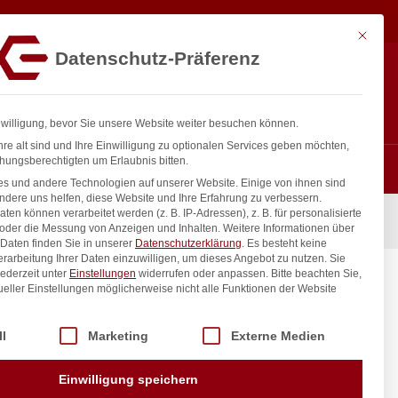
51,75
€
In den Warenkorb
exkl. MwSt.
Mit diese
Datenschutz-Präferenz
ntakt
Anmelden
nfo@gastro-consulting.at
Registrieren
0
nwilligung, bevor Sie unsere Website weiter besuchen können.
re alt sind und Ihre Einwilligung zu optionalen Services geben möchten,
hungsberechtigten um Erlaubnis bitten.
s und andere Technologien auf unserer Website. Einige von ihnen sind
ndere uns helfen, diese Website und Ihre Erfahrung zu verbessern.
n können verarbeitet werden (z. B. IP-Adressen), z. B. für personalisierte
 oder die Messung von Anzeigen und Inhalten.
Weitere Informationen über
Daten finden Sie in unserer
Datenschutzerklärung
.
Es besteht keine
Verarbeitung Ihrer Daten einzuwilligen, um dieses Angebot zu nutzen.
Sie
ederzeit unter
Einstellungen
widerrufen oder anpassen.
Bitte beachten Sie,
ueller Einstellungen möglicherweise nicht alle Funktionen der Website
 der Service-Gruppen, für die eine Einwilligung erteilt werden kann. Di
ll
Marketing
Externe Medien
inkl. / exkl. MwSt.
Einwilligung speichern