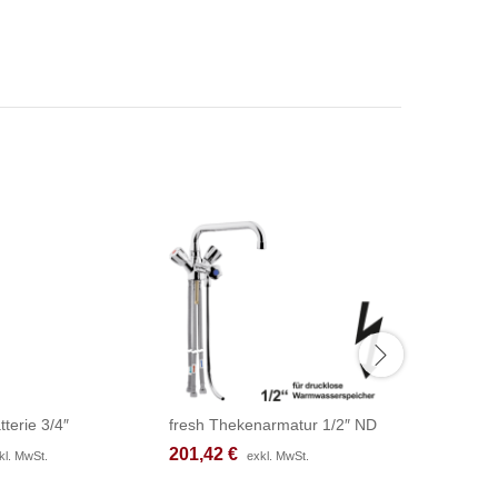
tterie 3/4″
fresh Thekenarmatur 1/2″ ND
fresh Th
201,42
201,42
€
€
233,67
233,67
kl. MwSt.
kl. MwSt.
exkl. MwSt.
exkl. MwSt.