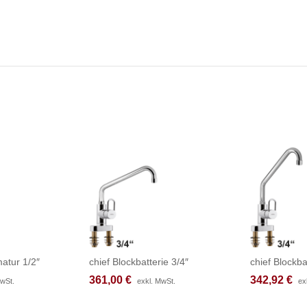
atur 1/2″
chief Blockbatterie 3/4″
chief Blockba
361,00
361,00
€
€
342,92
342,92
€
€
MwSt.
MwSt.
exkl. MwSt.
exkl. MwSt.
ex
ex