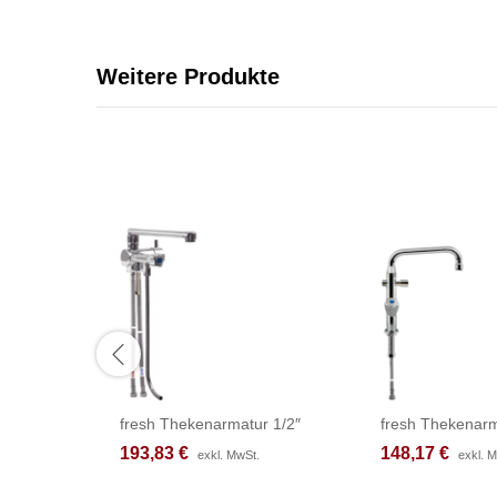
Weitere Produkte
fresh Thekenarmatur 1/2″
fresh Thekenarm
193,83
193,83
€
€
148,17
148,17
€
€
exkl. MwSt.
exkl. MwSt.
exkl. 
exkl. 