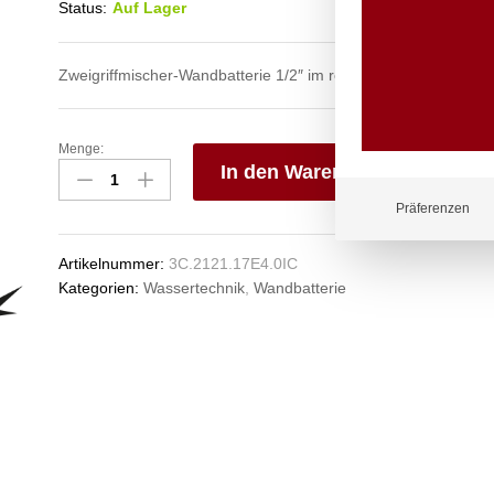
Status:
Auf Lager
Zweigriffmischer-Wandbatterie 1/2″ im reduzierten Design
Menge:
lexar
In den Warenkorb
Wandbatterie
1/2"
V
Präferenzen
Anzahl
e
n
Artikelnummer:
3C.2121.17E4.0IC
Kategorien:
Wassertechnik
,
Wandbatterie