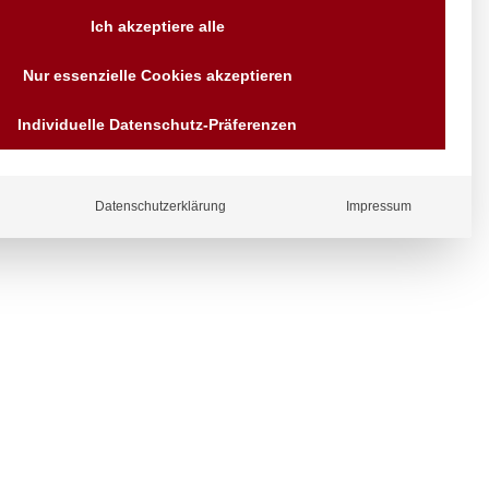
Versand AT & DE weitere auf
Ich akzeptiere alle
Anfragen
Wir sind seit über 40 Jahren
Nur essenzielle Cookies akzeptieren
für Sie da
Bezahlen Sie mit
Individuelle Datenschutz-Präferenzen
Vorrauskasse Paypal,
Kreditkarte, Direkt
Banküberweisung, Sofort,
EPS oder GiroPay
ergl
Datenschutzerklärung
Impressum
iche