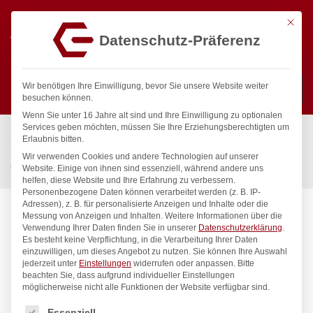
Mit die
Datenschutz-Präferenz
0
Wir benötigen Ihre Einwilligung, bevor Sie unsere Website weiter
besuchen können.
Wenn Sie unter 16 Jahre alt sind und Ihre Einwilligung zu optionalen
Suchen
Services geben möchten, müssen Sie Ihre Erziehungsberechtigten um
Start
/
Gastronomiebedarf & Gastro Geräte für Profis
/
Erlaubnis bitten.
Präsentation
/
Kaffee & Tee
/
Wir verwenden Cookies und andere Technologien auf unserer
Creme-Behälter., HENDI, 0,28L, ø75x(H)75mm
Website. Einige von ihnen sind essenziell, während andere uns
helfen, diese Website und Ihre Erfahrung zu verbessern.
Personenbezogene Daten können verarbeitet werden (z. B. IP-
Adressen), z. B. für personalisierte Anzeigen und Inhalte oder die
Messung von Anzeigen und Inhalten.
Weitere Informationen über die
Verwendung Ihrer Daten finden Sie in unserer
Datenschutzerklärung
.
Es besteht keine Verpflichtung, in die Verarbeitung Ihrer Daten
einzuwilligen, um dieses Angebot zu nutzen.
Sie können Ihre Auswahl
jederzeit unter
Einstellungen
widerrufen oder anpassen.
Bitte
beachten Sie, dass aufgrund individueller Einstellungen
möglicherweise nicht alle Funktionen der Website verfügbar sind.
Es folgt eine Liste der Service-Gruppen, für die eine Einwilligung
Essenziell