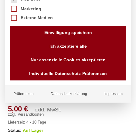
Marketing
Externe Medien
Einwilligung speichern
Ich akzeptiere alle
Nur essenzielle Cookies akzeptieren
Creme-Behälter., HENDI, 0,28L,
Individuelle Datenschutz-Präferenzen
ø75x(H)75mm
Marke:
Hendi
Präferenzen
Datenschutzerklärung
Impressum
5,00
€
exkl. MwSt.
zzgl.
Versandkosten
Lieferzeit:
4 - 10 Tage
Status:
Auf Lager