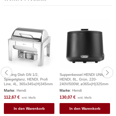
Chafing Dish GN 1/2,
Suppenkessel HENDI UNIQ,
Spiegelglanz, HENDI, Profi
HENDI, 8L, Grün, 220-
Line, 4L, 365x345x(H)345mm
240V/500W, ø365x(H)325mm
Marke:
Hendi
Marke:
Hendi
112,67
€
130,07
€
exkl. MwSt.
exkl. MwSt.
In den Warenkorb
In den Warenkorb