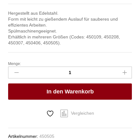
Hergestellt aus Edelstahl.
Form mit leicht zu gießendem Auslauf für sauberes und
effizientes Arbeiten.
Spülmaschinengeeignet.
Erhältlich in mehreren Größen (Codes: 450109, 450208,
450307, 450406, 450505).
Menge:
Creme-
Behälter.,
HENDI,
0,28L,
In den Warenkorb
ø75x(H)75mm
Anzahl
Vergleichen
Artikelnummer:
450505