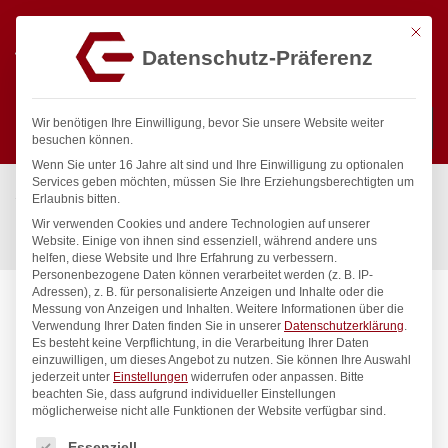
Mit die
Datenschutz-Präferenz
0
Wir benötigen Ihre Einwilligung, bevor Sie unsere Website weiter
besuchen können.
Wenn Sie unter 16 Jahre alt sind und Ihre Einwilligung zu optionalen
Suchen
Services geben möchten, müssen Sie Ihre Erziehungsberechtigten um
Start
/
Gastronomiebedarf & Gastro Geräte für Profis
/
Erlaubnis bitten.
Präsentation
/
Tischgeschirr
/
Wir verwenden Cookies und andere Technologien auf unserer
Drahtkorb Deco, oval, HENDI, 255x160x(H)80mm
Website. Einige von ihnen sind essenziell, während andere uns
helfen, diese Website und Ihre Erfahrung zu verbessern.
Personenbezogene Daten können verarbeitet werden (z. B. IP-
Adressen), z. B. für personalisierte Anzeigen und Inhalte oder die
Messung von Anzeigen und Inhalten.
Weitere Informationen über die
Verwendung Ihrer Daten finden Sie in unserer
Datenschutzerklärung
.
Es besteht keine Verpflichtung, in die Verarbeitung Ihrer Daten
einzuwilligen, um dieses Angebot zu nutzen.
Sie können Ihre Auswahl
jederzeit unter
Einstellungen
widerrufen oder anpassen.
Bitte
beachten Sie, dass aufgrund individueller Einstellungen
möglicherweise nicht alle Funktionen der Website verfügbar sind.
Es folgt eine Liste der Service-Gruppen, für die eine Einwilligung
Essenziell