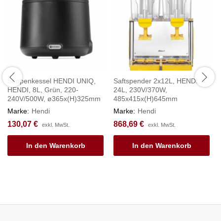
Suppenkessel HENDI UNIQ,
Saftspender 2x12L, HENDI,
HENDI, 8L, Grün, 220-
24L, 230V/370W,
240V/500W, ø365x(H)325mm
485x415x(H)645mm
Marke:
Hendi
Marke:
Hendi
130,07
€
868,69
€
exkl. MwSt.
exkl. MwSt.
In den Warenkorb
In den Warenkorb