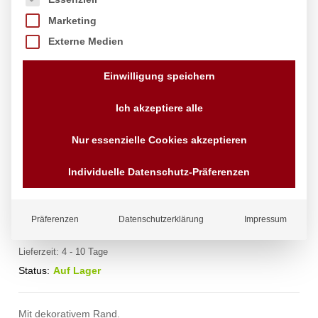
Marketing
Externe Medien
Einwilligung speichern
Ich akzeptiere alle
Drahtkorb Deco, oval, HENDI,
Nur essenzielle Cookies akzeptieren
255x160x(H)80mm
Individuelle Datenschutz-Präferenzen
Marke:
Hendi
7,18
€
Präferenzen
Datenschutzerklärung
Impressum
exkl. MwSt.
zzgl.
Versandkosten
Lieferzeit:
4 - 10 Tage
Status:
Auf Lager
Mit dekorativem Rand.