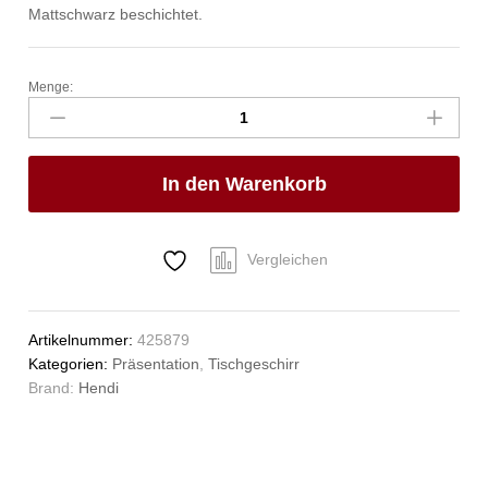
Mattschwarz beschichtet.
Menge:
Drahtkorb
Deco,
oval,
HENDI,
In den Warenkorb
255x160x(H)80mm
Anzahl
Vergleichen
Artikelnummer:
425879
Kategorien:
Präsentation
,
Tischgeschirr
Brand:
Hendi