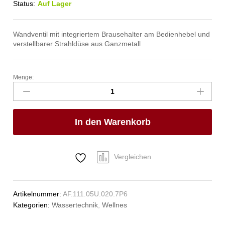
Status:
Auf Lager
Wandventil mit integriertem Brausehalter am Bedienhebel und
verstellbarer Strahldüse aus Ganzmetall
Menge:
ecoSet
Kneipp'sche
Garnitur
1/2"
In den Warenkorb
Anzahl
Vergleichen
Artikelnummer:
AF.111.05U.020.7P6
Kategorien:
Wassertechnik
,
Wellnes