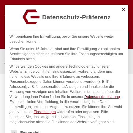
Mit die
Datenschutz-Präferenz
0
Wir benötigen Ihre Einwilligung, bevor Sie unsere Website weiter
besuchen können.
Wenn Sie unter 16 Jahre alt sind und Ihre Einwilligung zu optionalen
Suchen
Services geben möchten, müssen Sie Ihre Erziehungsberechtigten um
Start
/
Gastronomiebedarf & Gastro Geräte für Profis
/
Erlaubnis bitten.
Wassertechnik
/
Wellnes
/
ecoSet Kneipp’sche Garnitur 1/2″
Wir verwenden Cookies und andere Technologien auf unserer
Website. Einige von ihnen sind essenziell, während andere uns
helfen, diese Website und Ihre Erfahrung zu verbessern.
Personenbezogene Daten können verarbeitet werden (z. B. IP-
Adressen), z. B. für personalisierte Anzeigen und Inhalte oder die
Messung von Anzeigen und Inhalten.
Weitere Informationen über die
Verwendung Ihrer Daten finden Sie in unserer
Datenschutzerklärung
.
Es besteht keine Verpflichtung, in die Verarbeitung Ihrer Daten
einzuwilligen, um dieses Angebot zu nutzen.
Sie können Ihre Auswahl
jederzeit unter
Einstellungen
widerrufen oder anpassen.
Bitte
beachten Sie, dass aufgrund individueller Einstellungen
möglicherweise nicht alle Funktionen der Website verfügbar sind.
Es folgt eine Liste der Service-Gruppen, für die eine Einwilligung
Essenziell