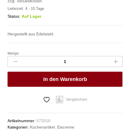
zzgl.
Versandkosten
Lieferzeit:
4 - 10 Tage
Status:
Auf Lager
Hergestellt aus Edelstahl.
Menge:
Eiscremeportionierer
Kitchen
Line
,
In den Warenkorb
HENDI,
Kitchen
Line,
1/10,
Vergleichen
ø70mm
Anzahl
Artikelnummer:
572016
Kategorien:
Küchenartikel
,
Eiscreme