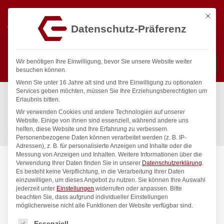
Mit die
Datenschutz-Präferenz
0
Wir benötigen Ihre Einwilligung, bevor Sie unsere Website weiter
besuchen können.
Wenn Sie unter 16 Jahre alt sind und Ihre Einwilligung zu optionalen
Suchen
Services geben möchten, müssen Sie Ihre Erziehungsberechtigten um
Start
/
Gastronomiebedarf & Gastro Geräte für Profis
/
Erlaubnis bitten.
Küchenartikel
/
Eiscreme
/
Wir verwenden Cookies und andere Technologien auf unserer
Eiscremeportionierer Kitchen Line , HENDI, Kitchen Line, 1/10,
Website. Einige von ihnen sind essenziell, während andere uns
helfen, diese Website und Ihre Erfahrung zu verbessern.
ø70mm
Personenbezogene Daten können verarbeitet werden (z. B. IP-
Adressen), z. B. für personalisierte Anzeigen und Inhalte oder die
Messung von Anzeigen und Inhalten.
Weitere Informationen über die
Verwendung Ihrer Daten finden Sie in unserer
Datenschutzerklärung
.
Es besteht keine Verpflichtung, in die Verarbeitung Ihrer Daten
einzuwilligen, um dieses Angebot zu nutzen.
Sie können Ihre Auswahl
jederzeit unter
Einstellungen
widerrufen oder anpassen.
Bitte
beachten Sie, dass aufgrund individueller Einstellungen
möglicherweise nicht alle Funktionen der Website verfügbar sind.
Es folgt eine Liste der Service-Gruppen, für die eine Einwilligung
Essenziell