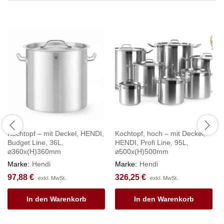
Kochtopf – mit Deckel, HENDI,
Kochtopf, hoch – mit Deckel,
Budget Line, 36L,
HENDI, Profi Line, 95L,
⌀360x(H)360mm
⌀500x(H)500mm
Marke:
Hendi
Marke:
Hendi
97,88
€
326,25
€
exkl. MwSt.
exkl. MwSt.
In den Warenkorb
In den Warenkorb