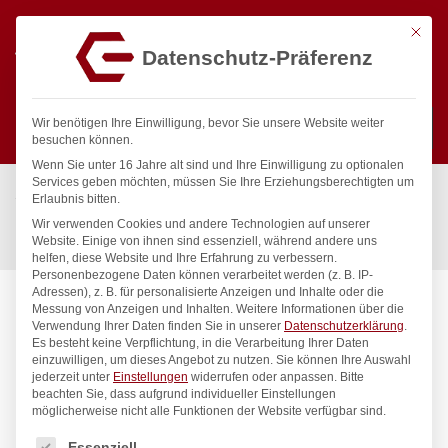
Mit die
Datenschutz-Präferenz
0
Wir benötigen Ihre Einwilligung, bevor Sie unsere Website weiter
besuchen können.
Wenn Sie unter 16 Jahre alt sind und Ihre Einwilligung zu optionalen
Suchen
Services geben möchten, müssen Sie Ihre Erziehungsberechtigten um
Start
/
Gastronomiebedarf & Gastro Geräte für Profis
/
Erlaubnis bitten.
Küchenartikel
/
Eiscreme
/
Wir verwenden Cookies und andere Technologien auf unserer
Eiscremespatel, HENDI, Gelb, (L)260mm
Website. Einige von ihnen sind essenziell, während andere uns
helfen, diese Website und Ihre Erfahrung zu verbessern.
Personenbezogene Daten können verarbeitet werden (z. B. IP-
Adressen), z. B. für personalisierte Anzeigen und Inhalte oder die
Messung von Anzeigen und Inhalten.
Weitere Informationen über die
Verwendung Ihrer Daten finden Sie in unserer
Datenschutzerklärung
.
Es besteht keine Verpflichtung, in die Verarbeitung Ihrer Daten
einzuwilligen, um dieses Angebot zu nutzen.
Sie können Ihre Auswahl
jederzeit unter
Einstellungen
widerrufen oder anpassen.
Bitte
beachten Sie, dass aufgrund individueller Einstellungen
möglicherweise nicht alle Funktionen der Website verfügbar sind.
Es folgt eine Liste der Service-Gruppen, für die eine Einwilligung
Essenziell