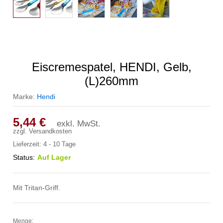
Eiscremespatel, HENDI, Gelb,
(L)260mm
Marke:
Hendi
5,44
€
exkl. MwSt.
zzgl.
Versandkosten
Lieferzeit:
4 - 10 Tage
Status:
Auf Lager
Mit Tritan-Griff.
Menge:
Eiscremespatel,