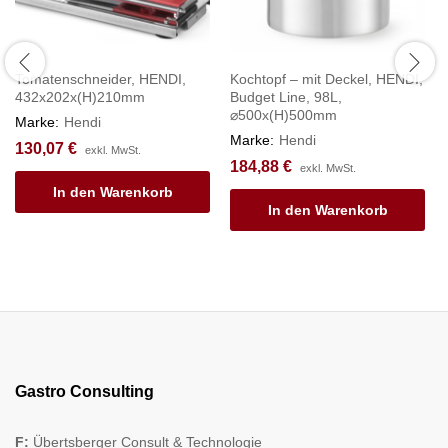
Tomatenschneider, HENDI,
Kochtopf – mit Deckel, HENDI,
432x202x(H)210mm
Budget Line, 98L,
⌀500x(H)500mm
Marke:
Hendi
Marke:
Hendi
130,07
€
exkl. MwSt.
184,88
€
exkl. MwSt.
In den Warenkorb
In den Warenkorb
Gastro Consulting
F:
Übertsberger Consult & Technologie