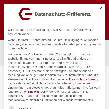
Mit die
Datenschutz-Präferenz
0
Wir benötigen Ihre Einwilligung, bevor Sie unsere Website weiter
besuchen können.
Wenn Sie unter 16 Jahre alt sind und Ihre Einwilligung zu optionalen
Suchen
Services geben möchten, müssen Sie Ihre Erziehungsberechtigten um
Start
/
Gastronomiebedarf & Gastro Geräte für Profis
/
Erlaubnis bitten.
Küchenartikel
/
Eiscreme
/
Wir verwenden Cookies und andere Technologien auf unserer
Eislöffel Stöckel, Stöckel, 1/30, ø49x120mm
Website. Einige von ihnen sind essenziell, während andere uns
helfen, diese Website und Ihre Erfahrung zu verbessern.
Personenbezogene Daten können verarbeitet werden (z. B. IP-
Adressen), z. B. für personalisierte Anzeigen und Inhalte oder die
Messung von Anzeigen und Inhalten.
Weitere Informationen über die
Verwendung Ihrer Daten finden Sie in unserer
Datenschutzerklärung
.
Es besteht keine Verpflichtung, in die Verarbeitung Ihrer Daten
einzuwilligen, um dieses Angebot zu nutzen.
Sie können Ihre Auswahl
jederzeit unter
Einstellungen
widerrufen oder anpassen.
Bitte
beachten Sie, dass aufgrund individueller Einstellungen
möglicherweise nicht alle Funktionen der Website verfügbar sind.
Es folgt eine Liste der Service-Gruppen, für die eine Einwilligung
Essenziell