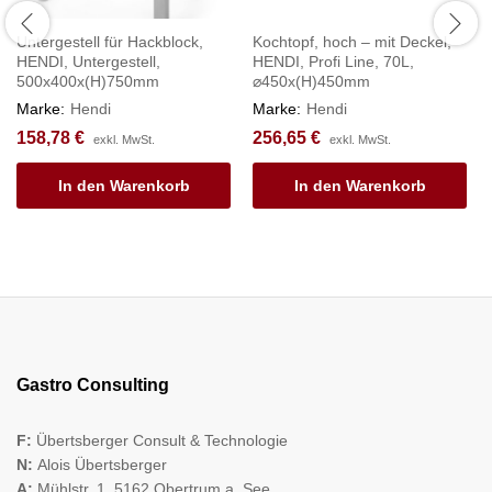
Untergestell für Hackblock,
Kochtopf, hoch – mit Deckel,
HENDI, Untergestell,
HENDI, Profi Line, 70L,
500x400x(H)750mm
⌀450x(H)450mm
Marke:
Hendi
Marke:
Hendi
158,78
€
256,65
€
exkl. MwSt.
exkl. MwSt.
In den Warenkorb
In den Warenkorb
Gastro Consulting
F:
Übertsberger Consult & Technologie
N:
Alois Übertsberger
A:
Mühlstr. 1, 5162 Obertrum a. See