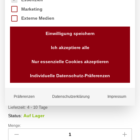
Marketing
Externe Medien
Einwilligung speichern
Ich akzeptiere alle
Eislöffel Stöckel, Stöckel, 1/30,
Nur essenzielle Cookies akzeptieren
ø49x120mm
Individuelle Datenschutz-Präferenzen
Marke:
Stöckel
32,63
€
exkl. MwSt.
Präferenzen
Datenschutzerklärung
Impressum
zzgl.
Versandkosten
Lieferzeit:
4 - 10 Tage
Status:
Auf Lager
Menge:
Eislöffel
Stöckel,