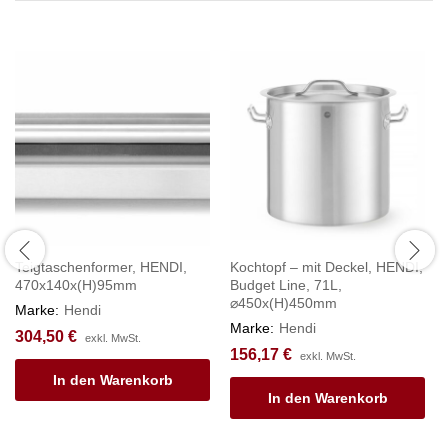
Teigtaschenformer, HENDI,
Kochtopf – mit Deckel, HENDI,
470x140x(H)95mm
Budget Line, 71L,
⌀450x(H)450mm
Marke:
Hendi
Marke:
Hendi
304,50
€
exkl. MwSt.
156,17
€
exkl. MwSt.
In den Warenkorb
In den Warenkorb