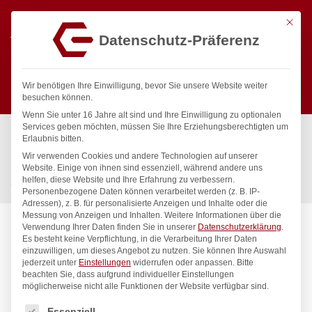
Mit die
Datenschutz-Präferenz
0
Wir benötigen Ihre Einwilligung, bevor Sie unsere Website weiter
besuchen können.
Wenn Sie unter 16 Jahre alt sind und Ihre Einwilligung zu optionalen
Suchen
Services geben möchten, müssen Sie Ihre Erziehungsberechtigten um
Start
/
Gastronomiebedarf & Gastro Geräte für Profis
/
Erlaubnis bitten.
Küchenartikel
/
Eiscreme
/
Wir verwenden Cookies und andere Technologien auf unserer
Eiscremeportionierer Kitchen Line , HENDI, Kitchen Line, 1/20,
Website. Einige von ihnen sind essenziell, während andere uns
helfen, diese Website und Ihre Erfahrung zu verbessern.
ø56mm
Personenbezogene Daten können verarbeitet werden (z. B. IP-
Adressen), z. B. für personalisierte Anzeigen und Inhalte oder die
Messung von Anzeigen und Inhalten.
Weitere Informationen über die
Verwendung Ihrer Daten finden Sie in unserer
Datenschutzerklärung
.
Es besteht keine Verpflichtung, in die Verarbeitung Ihrer Daten
einzuwilligen, um dieses Angebot zu nutzen.
Sie können Ihre Auswahl
jederzeit unter
Einstellungen
widerrufen oder anpassen.
Bitte
beachten Sie, dass aufgrund individueller Einstellungen
möglicherweise nicht alle Funktionen der Website verfügbar sind.
Es folgt eine Liste der Service-Gruppen, für die eine Einwilligung
Essenziell