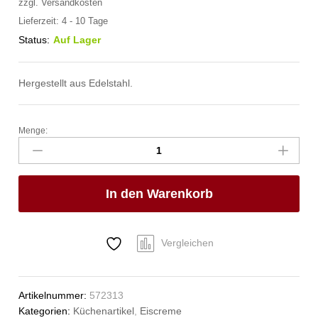
zzgl.
Versandkosten
Lieferzeit:
4 - 10 Tage
Status:
Auf Lager
Hergestellt aus Edelstahl.
Menge:
Eiscremeportionierer
Kitchen
Line
,
In den Warenkorb
HENDI,
Kitchen
Line,
1/20,
Vergleichen
ø56mm
Anzahl
Artikelnummer:
572313
Kategorien:
Küchenartikel
,
Eiscreme