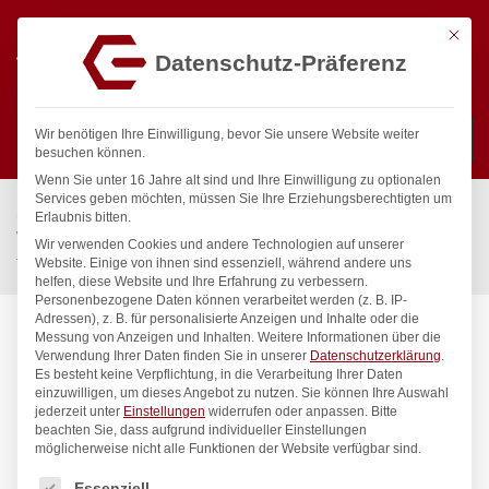
Mit die
Datenschutz-Präferenz
0
Wir benötigen Ihre Einwilligung, bevor Sie unsere Website weiter
besuchen können.
Wenn Sie unter 16 Jahre alt sind und Ihre Einwilligung zu optionalen
Suchen
Services geben möchten, müssen Sie Ihre Erziehungsberechtigten um
Start
/
Gastronomiebedarf & Gastro Geräte für Profis
/
Erlaubnis bitten.
Wassertechnik
/
Wellnes
/
Wir verwenden Cookies und andere Technologien auf unserer
fit Kneipp’sche Garnitur 3/4″ Ø 27 mm 1″ ÜM
Website. Einige von ihnen sind essenziell, während andere uns
helfen, diese Website und Ihre Erfahrung zu verbessern.
Personenbezogene Daten können verarbeitet werden (z. B. IP-
Adressen), z. B. für personalisierte Anzeigen und Inhalte oder die
Messung von Anzeigen und Inhalten.
Weitere Informationen über die
Verwendung Ihrer Daten finden Sie in unserer
Datenschutzerklärung
.
Es besteht keine Verpflichtung, in die Verarbeitung Ihrer Daten
einzuwilligen, um dieses Angebot zu nutzen.
Sie können Ihre Auswahl
jederzeit unter
Einstellungen
widerrufen oder anpassen.
Bitte
beachten Sie, dass aufgrund individueller Einstellungen
möglicherweise nicht alle Funktionen der Website verfügbar sind.
Es folgt eine Liste der Service-Gruppen, für die eine Einwilligung
Essenziell