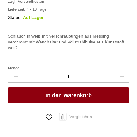
zzgl.
Versandkosten
Lieferzeit:
4 - 10 Tage
Status:
Auf Lager
Schlauch in weiß mit Verschraubungen aus Messing
verchromt mit Wandhalter und Vollstrahlhülse aus Kunststoff
weiß
Menge:
fit
Kneipp'sche
Garnitur
3/4"
In den Warenkorb
Ø
27
mm
1"
Vergleichen
ÜM
Anzahl