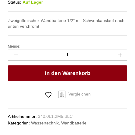
Status:
Auf Lager
Zweigriffmischer-Wandbatterie 1/2″ mit Schwenkauslauf nach
unten verchromt
Menge:
gastro
Wandbatterie
1/2"
Anzahl
In den Warenkorb
Vergleichen
Artikelnummer:
340.0L1.2M5.BLC
Kategorien:
Wassertechnik
,
Wandbatterie