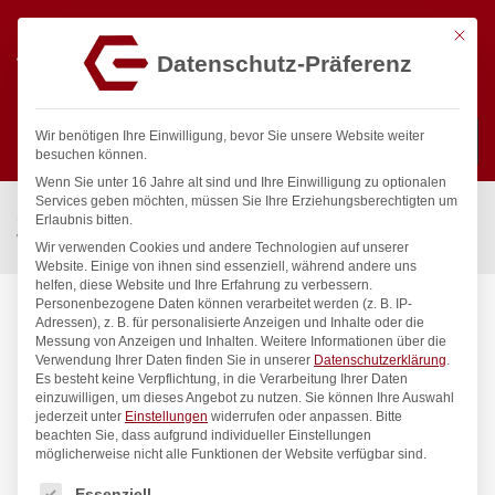
Mit die
Datenschutz-Präferenz
0
Wir benötigen Ihre Einwilligung, bevor Sie unsere Website weiter
besuchen können.
Wenn Sie unter 16 Jahre alt sind und Ihre Einwilligung zu optionalen
Suchen
Services geben möchten, müssen Sie Ihre Erziehungsberechtigten um
Start
/
Gastronomiebedarf & Gastro Geräte für Profis
/
Erlaubnis bitten.
Wassertechnik
/
Wandbatterie
/
gastro Wandbatterie 1/2″
Wir verwenden Cookies und andere Technologien auf unserer
Website. Einige von ihnen sind essenziell, während andere uns
helfen, diese Website und Ihre Erfahrung zu verbessern.
Personenbezogene Daten können verarbeitet werden (z. B. IP-
Adressen), z. B. für personalisierte Anzeigen und Inhalte oder die
Messung von Anzeigen und Inhalten.
Weitere Informationen über die
Verwendung Ihrer Daten finden Sie in unserer
Datenschutzerklärung
.
Es besteht keine Verpflichtung, in die Verarbeitung Ihrer Daten
einzuwilligen, um dieses Angebot zu nutzen.
Sie können Ihre Auswahl
jederzeit unter
Einstellungen
widerrufen oder anpassen.
Bitte
beachten Sie, dass aufgrund individueller Einstellungen
möglicherweise nicht alle Funktionen der Website verfügbar sind.
Es folgt eine Liste der Service-Gruppen, für die eine Einwilligung
Essenziell