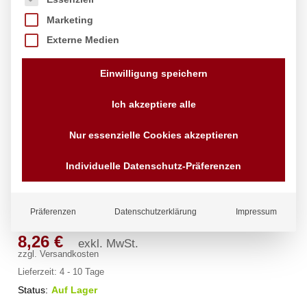
Marketing
Externe Medien
Einwilligung speichern
Ich akzeptiere alle
Nur essenzielle Cookies akzeptieren
Gastronorm-Behälter 1/2, HENDI,
GN 1/2, 6,5L, Weiß,
Individuelle Datenschutz-Präferenzen
325x265x(H)100mm
Marke:
Hendi
Präferenzen
Datenschutzerklärung
Impressum
8,26
€
exkl. MwSt.
zzgl.
Versandkosten
Lieferzeit:
4 - 10 Tage
Status:
Auf Lager