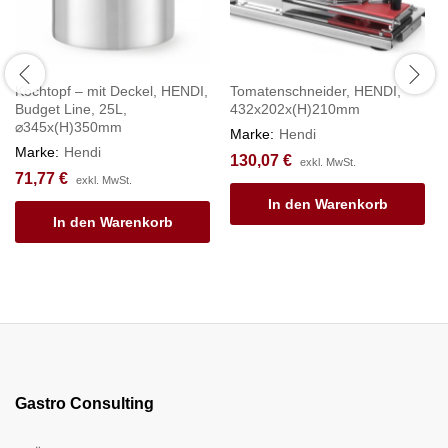
Kochtopf – mit Deckel, HENDI,
Tomatenschneider, HENDI,
Budget Line, 25L,
432x202x(H)210mm
⌀345x(H)350mm
Marke:
Hendi
Marke:
Hendi
130,07
€
exkl. MwSt.
71,77
€
exkl. MwSt.
In den Warenkorb
In den Warenkorb
Gastro Consulting