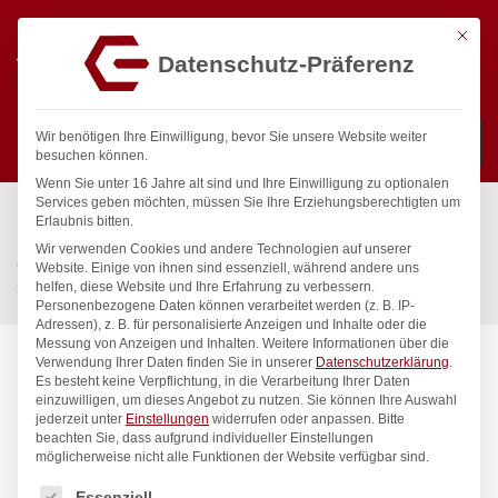
Mit die
Datenschutz-Präferenz
0
Wir benötigen Ihre Einwilligung, bevor Sie unsere Website weiter
besuchen können.
Wenn Sie unter 16 Jahre alt sind und Ihre Einwilligung zu optionalen
Suchen
Services geben möchten, müssen Sie Ihre Erziehungsberechtigten um
Start
/
Gastronomiebedarf & Gastro Geräte für Profis
/
Erlaubnis bitten.
Küchenartikel
/
Gastronormbehälter
/
Wir verwenden Cookies und andere Technologien auf unserer
Gastronorm-Behälter 1/2, HENDI, GN 1/2, 6,5L, Weiß,
Website. Einige von ihnen sind essenziell, während andere uns
helfen, diese Website und Ihre Erfahrung zu verbessern.
325x265x(H)100mm
Personenbezogene Daten können verarbeitet werden (z. B. IP-
Adressen), z. B. für personalisierte Anzeigen und Inhalte oder die
Messung von Anzeigen und Inhalten.
Weitere Informationen über die
Verwendung Ihrer Daten finden Sie in unserer
Datenschutzerklärung
.
Es besteht keine Verpflichtung, in die Verarbeitung Ihrer Daten
einzuwilligen, um dieses Angebot zu nutzen.
Sie können Ihre Auswahl
jederzeit unter
Einstellungen
widerrufen oder anpassen.
Bitte
beachten Sie, dass aufgrund individueller Einstellungen
möglicherweise nicht alle Funktionen der Website verfügbar sind.
Es folgt eine Liste der Service-Gruppen, für die eine Einwilligung
Essenziell