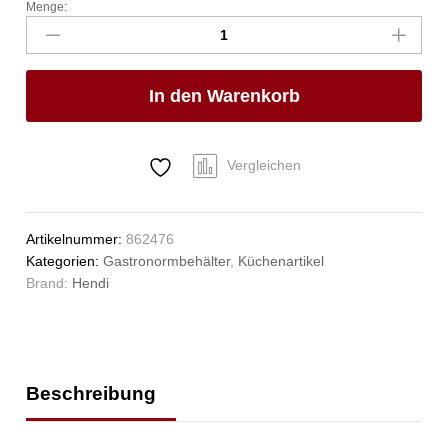
Menge:
Gastronorm-
Behälter
1/2,
HENDI,
In den Warenkorb
GN
1/2,
6,5L,
Weiß,
Vergleichen
325x265x(H)100mm
Anzahl
Artikelnummer:
862476
Kategorien:
Gastronormbehälter
,
Küchenartikel
Brand:
Hendi
Beschreibung