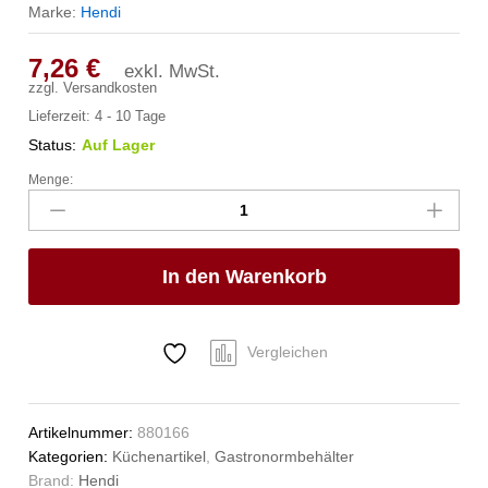
Marke:
Hendi
7,26
€
exkl. MwSt.
zzgl.
Versandkosten
Lieferzeit:
4 - 10 Tage
Status:
Auf Lager
Menge:
Gastronorm-
Behälter
1/2,
HENDI,
In den Warenkorb
GN
1/2,
9,5L,
Transparent,
Vergleichen
325x265x(H)150mm
Anzahl
Artikelnummer:
880166
Kategorien:
Küchenartikel
,
Gastronormbehälter
Brand:
Hendi