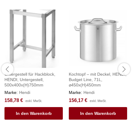
Untergestell für Hackblock,
Kochtopf – mit Deckel, HENDI,
HENDI, Untergestell,
Budget Line, 71L,
500x400x(H)750mm
⌀450x(H)450mm
Marke:
Hendi
Marke:
Hendi
158,78
€
156,17
€
exkl. MwSt.
exkl. MwSt.
In den Warenkorb
In den Warenkorb