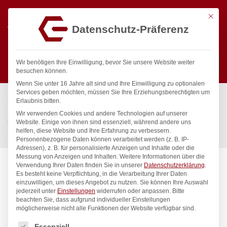
Mit die
Datenschutz-Präferenz
0
Wir benötigen Ihre Einwilligung, bevor Sie unsere Website weiter
besuchen können.
Wenn Sie unter 16 Jahre alt sind und Ihre Einwilligung zu optionalen
Suchen
Services geben möchten, müssen Sie Ihre Erziehungsberechtigten um
Start
/
Gastronomiebedarf & Gastro Geräte für Profis
/
Erlaubnis bitten.
Küchenartikel
/
Gastronormbehälter
/
Wir verwenden Cookies und andere Technologien auf unserer
Gastronorm-Behälter 1/2, HENDI, GN 1/2, 9,5L, Transparent,
Website. Einige von ihnen sind essenziell, während andere uns
helfen, diese Website und Ihre Erfahrung zu verbessern.
325x265x(H)150mm
Personenbezogene Daten können verarbeitet werden (z. B. IP-
Adressen), z. B. für personalisierte Anzeigen und Inhalte oder die
Messung von Anzeigen und Inhalten.
Weitere Informationen über die
Verwendung Ihrer Daten finden Sie in unserer
Datenschutzerklärung
.
Es besteht keine Verpflichtung, in die Verarbeitung Ihrer Daten
einzuwilligen, um dieses Angebot zu nutzen.
Sie können Ihre Auswahl
jederzeit unter
Einstellungen
widerrufen oder anpassen.
Bitte
beachten Sie, dass aufgrund individueller Einstellungen
möglicherweise nicht alle Funktionen der Website verfügbar sind.
Es folgt eine Liste der Service-Gruppen, für die eine Einwilligung
Essenziell