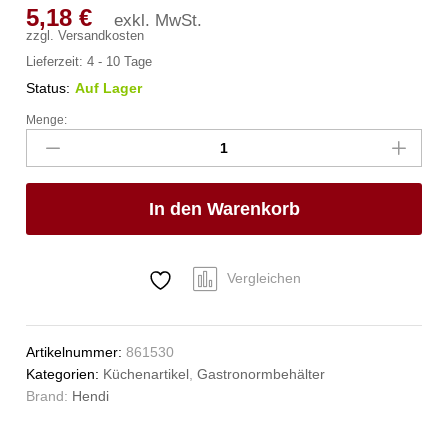
5,18
€
exkl. MwSt.
zzgl.
Versandkosten
Lieferzeit:
4 - 10 Tage
Status:
Auf Lager
Menge:
Gastronorm-
Behälter
1/3,
HENDI,
In den Warenkorb
Profi
Line,
GN
1/3,
Vergleichen
2,5L,
Transparent,
325x176x(H)65mm
Artikelnummer:
861530
Anzahl
Kategorien:
Küchenartikel
,
Gastronormbehälter
Brand:
Hendi