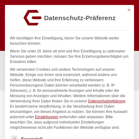
Mit die
Datenschutz-Präferenz
0
Wir benötigen Ihre Einwilligung, bevor Sie unsere Website weiter
besuchen können.
Wenn Sie unter 16 Jahre alt sind und Ihre Einwilligung zu optionalen
Suchen
Services geben möchten, müssen Sie Ihre Erziehungsberechtigten um
Start
/
Gastronomiebedarf & Gastro Geräte für Profis
/
Erlaubnis bitten.
Küchenartikel
/
Gastronormbehälter
/
Wir verwenden Cookies und andere Technologien auf unserer
Gastronorm-Behälter 1/3, HENDI, Profi Line, GN 1/3, 2,5L,
Website. Einige von ihnen sind essenziell, während andere uns
helfen, diese Website und Ihre Erfahrung zu verbessern.
Transparent, 325x176x(H)65mm
Personenbezogene Daten können verarbeitet werden (z. B. IP-
Adressen), z. B. für personalisierte Anzeigen und Inhalte oder die
Messung von Anzeigen und Inhalten.
Weitere Informationen über die
Verwendung Ihrer Daten finden Sie in unserer
Datenschutzerklärung
.
Es besteht keine Verpflichtung, in die Verarbeitung Ihrer Daten
einzuwilligen, um dieses Angebot zu nutzen.
Sie können Ihre Auswahl
jederzeit unter
Einstellungen
widerrufen oder anpassen.
Bitte
beachten Sie, dass aufgrund individueller Einstellungen
möglicherweise nicht alle Funktionen der Website verfügbar sind.
Es folgt eine Liste der Service-Gruppen, für die eine Einwilligung
Essenziell