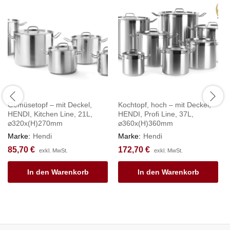
Gemüsetopf – mit Deckel,
Kochtopf, hoch – mit Deckel,
HENDI, Kitchen Line, 21L,
HENDI, Profi Line, 37L,
⌀320x(H)270mm
⌀360x(H)360mm
Marke:
Hendi
Marke:
Hendi
85,70
€
172,70
€
exkl. MwSt.
exkl. MwSt.
In den Warenkorb
In den Warenkorb