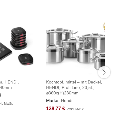
m, HENDI,
Kochtopf, mittel – mit Deckel,
Salatschl
)40mm
HENDI, Profi Line, 23,5L,
Grün, ø
⌀360x(H)230mm
i
Marke:
H
Marke:
Hendi
97,88
97,88
€
€
kl. MwSt.
kl. MwSt.
138,77
138,77
€
€
exkl. MwSt.
exkl. MwSt.