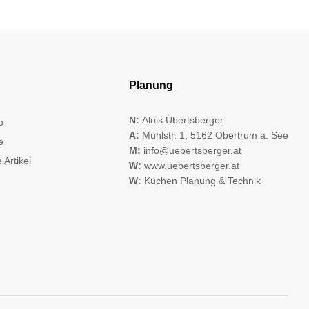
Planung
N:
Alois Übertsberger
o
A:
Mühlstr. 1, 5162 Obertrum a. See
e
M:
info@uebertsberger.at
 Artikel
W:
www.uebertsberger.at
W:
Küchen Planung & Technik