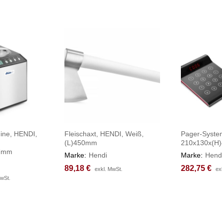
ine, HENDI,
Fleischaxt, HENDI, Weiß,
Pager-Syste
(L)450mm
210x130x(H
57mm
Marke:
Hendi
Marke:
Hend
89,18
89,18
€
€
282,75
282,75
€
€
exkl. MwSt.
exkl. MwSt.
ex
ex
MwSt.
MwSt.