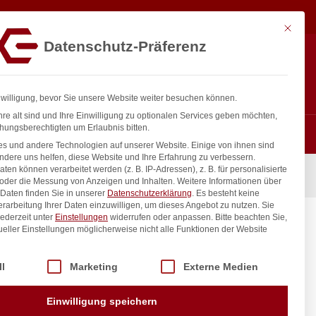
5,00
€
In den Warenkorb
exkl. MwSt.
Mit diese
Datenschutz-Präferenz
Hotline
Anmelden
+43 800 404 407
Registrieren
0
nwilligung, bevor Sie unsere Website weiter besuchen können.
re alt sind und Ihre Einwilligung zu optionalen Services geben möchten,
hungsberechtigten um Erlaubnis bitten.
s und andere Technologien auf unserer Website. Einige von ihnen sind
ndere uns helfen, diese Website und Ihre Erfahrung zu verbessern.
n können verarbeitet werden (z. B. IP-Adressen), z. B. für personalisierte
, GN 1/1, Violett, 530x325mm
 oder die Messung von Anzeigen und Inhalten.
Weitere Informationen über
Daten finden Sie in unserer
Datenschutzerklärung
.
Es besteht keine
Verarbeitung Ihrer Daten einzuwilligen, um dieses Angebot zu nutzen.
Sie
ederzeit unter
Einstellungen
widerrufen oder anpassen.
Bitte beachten Sie,
GN 1/1,
ueller Einstellungen möglicherweise nicht alle Funktionen der Website
 der Service-Gruppen, für die eine Einwilligung erteilt werden kann. Di
ll
Marketing
Externe Medien
inkl. / exkl. MwSt.
Einwilligung speichern