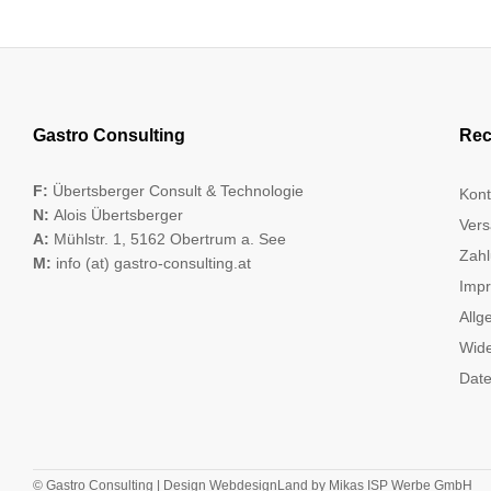
Gastro Consulting
Rec
F:
Übertsberger Consult & Technologie
Kont
N:
Alois Übertsberger
Vers
A:
Mühlstr. 1, 5162 Obertrum a. See
Zahl
M:
info (at) gastro-consulting.at
Imp
Allg
Wide
Date
© Gastro Consulting | Design
WebdesignLand
by
Mikas ISP Werbe GmbH