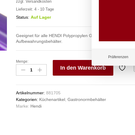
zzgl.
Versandkosten
Lieferzeit:
4 - 10 Tage
Status:
Auf Lager
Geeignet für alle HENDI Polypropylen Gastronombehälter, in
Aufbewahrungsbehälter.
Präferenzen
Menge:
Gastronorm-
In den Warenkorb
Deckel
violett,
V
HENDI,
e
GN
n
Artikelnummer:
881705
1/1,
Kategorien:
Küchenartikel
,
Gastronormbehälter
Violett,
Marke:
Hendi
530x325mm
Anzahl