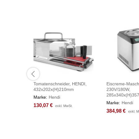
Tomatenschneider, HENDI,
Eiscreme-Masch
432x202x(H)210mm
230V/180W,
285x340x(H)3
Marke:
Hendi
Marke:
Hendi
130,07
130,07
€
€
exkl. MwSt.
exkl. MwSt.
384,98
384,98
€
€
exkl. 
exkl. 