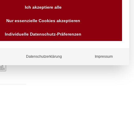
Versand AT & DE weitere auf
Ich akzeptiere alle
Anfragen
Wir sind seit über 40 Jahren
Nur essenzielle Cookies akzeptieren
für Sie da
Bezahlen Sie mit
Individuelle Datenschutz-Präferenzen
kl. HACCP
Vorrauskasse Paypal,
Kreditkarte, Direkt
Banküberweisung, Sofort,
EPS oder GiroPay
Datenschutzerklärung
Impressum
ergl
iche