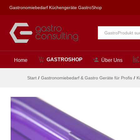
Gastronorm-Deckel violett, HEN
Gastronomiebedarf Küchengeräte GastroShop
Beschreibung
Alle
GASTROSHOP
Home
Über Uns
Start
/
Gastronomiebedarf & Gastro Geräte für Profis
/
K