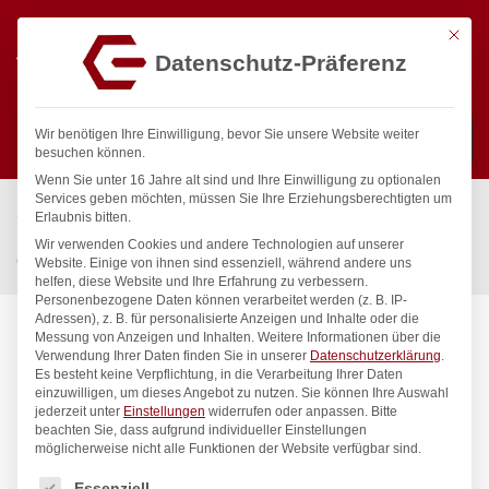
Mit die
Datenschutz-Präferenz
0
Wir benötigen Ihre Einwilligung, bevor Sie unsere Website weiter
besuchen können.
Wenn Sie unter 16 Jahre alt sind und Ihre Einwilligung zu optionalen
Suchen
Services geben möchten, müssen Sie Ihre Erziehungsberechtigten um
Start
/
Gastronomiebedarf & Gastro Geräte für Profis
/
Erlaubnis bitten.
Küchengeräte
/
Ofenbleche & -roste
/
Wir verwenden Cookies und andere Technologien auf unserer
Gitterrost, HENDI, verchromt, 600x400mm
Website. Einige von ihnen sind essenziell, während andere uns
helfen, diese Website und Ihre Erfahrung zu verbessern.
Personenbezogene Daten können verarbeitet werden (z. B. IP-
Adressen), z. B. für personalisierte Anzeigen und Inhalte oder die
Messung von Anzeigen und Inhalten.
Weitere Informationen über die
Verwendung Ihrer Daten finden Sie in unserer
Datenschutzerklärung
.
Es besteht keine Verpflichtung, in die Verarbeitung Ihrer Daten
einzuwilligen, um dieses Angebot zu nutzen.
Sie können Ihre Auswahl
jederzeit unter
Einstellungen
widerrufen oder anpassen.
Bitte
beachten Sie, dass aufgrund individueller Einstellungen
möglicherweise nicht alle Funktionen der Website verfügbar sind.
Es folgt eine Liste der Service-Gruppen, für die eine Einwilligung
Essenziell