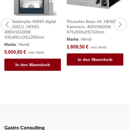
Kombidämpfer NANO digital
Pizzaofen Basic 44, HENDI, 2
12x GN1/1, HENDI,
Kammern, 400V/9400W,
400V/16100W,
975x930x(H)742mm
935x881x(H)1200mm
Marke:
Hendi
Marke:
Hendi
1.609,50
€
exkl. MwSt.
5.650,65
€
exkl. MwSt.
In den Warenkorb
In den Warenkorb
Gastro Consulting