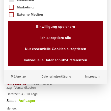
Marketing
Externe Medien
Einwilligung speichern
Ich akzeptiere alle
Nur essenzielle Cookies akzeptieren
Gitterrost, HENDI, verchromt,
Individuelle Datenschutz-Präferenzen
600x400mm
Marke:
Hendi
Präferenzen
Datenschutzerklärung
Impressum
17,36
€
exkl. MwSt.
zzgl.
Versandkosten
Lieferzeit:
4 - 10 Tage
Status:
Auf Lager
Menge:
Gitterrost,