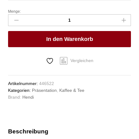
Menge:
Isolierkanne,
HENDI,
1L,
ø145x(H)205mm
In den Warenkorb
Anzahl
Vergleichen
Artikelnummer:
446522
Kategorien:
Präsentation
,
Kaffee & Tee
Brand:
Hendi
Beschreibung