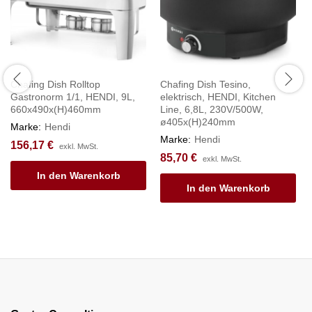
Chafing Dish Rolltop
Chafing Dish Tesino,
Gastronorm 1/1, HENDI, 9L,
elektrisch, HENDI, Kitchen
660x490x(H)460mm
Line, 6,8L, 230V/500W,
ø405x(H)240mm
Marke:
Hendi
Marke:
Hendi
156,17
€
exkl. MwSt.
85,70
€
exkl. MwSt.
In den Warenkorb
In den Warenkorb