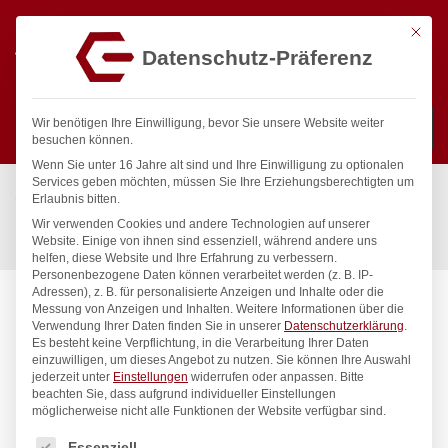
Mit die
Datenschutz-Präferenz
0
Wir benötigen Ihre Einwilligung, bevor Sie unsere Website weiter
besuchen können.
Wenn Sie unter 16 Jahre alt sind und Ihre Einwilligung zu optionalen
Suchen
Services geben möchten, müssen Sie Ihre Erziehungsberechtigten um
Start
/
Gastronomiebedarf & Gastro Geräte für Profis
/
Erlaubnis bitten.
Präsentation
/
Kaffee & Tee
/
Wir verwenden Cookies und andere Technologien auf unserer
Isolierkanne, HENDI, 1L, ø145x(H)205mm
Website. Einige von ihnen sind essenziell, während andere uns
helfen, diese Website und Ihre Erfahrung zu verbessern.
Personenbezogene Daten können verarbeitet werden (z. B. IP-
Adressen), z. B. für personalisierte Anzeigen und Inhalte oder die
Messung von Anzeigen und Inhalten.
Weitere Informationen über die
Verwendung Ihrer Daten finden Sie in unserer
Datenschutzerklärung
.
Es besteht keine Verpflichtung, in die Verarbeitung Ihrer Daten
einzuwilligen, um dieses Angebot zu nutzen.
Sie können Ihre Auswahl
jederzeit unter
Einstellungen
widerrufen oder anpassen.
Bitte
beachten Sie, dass aufgrund individueller Einstellungen
möglicherweise nicht alle Funktionen der Website verfügbar sind.
Es folgt eine Liste der Service-Gruppen, für die eine Einwilligung
Essenziell