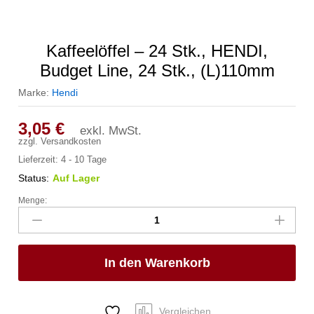
Kaffeelöffel – 24 Stk., HENDI,
Budget Line, 24 Stk., (L)110mm
Marke:
Hendi
3,05
€
exkl. MwSt.
zzgl.
Versandkosten
Lieferzeit:
4 - 10 Tage
Status:
Auf Lager
Menge:
Kaffeelöffel
-
24
Stk.,
In den Warenkorb
HENDI,
Budget
Line,
24
Vergleichen