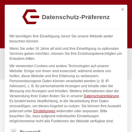
Mit die
Datenschutz-Präferenz
0
Wir benötigen Ihre Einwilligung, bevor Sie unsere Website weiter
besuchen können.
Wenn Sie unter 16 Jahre alt sind und Ihre Einwilligung zu optionalen
Suchen
Services geben möchten, müssen Sie Ihre Erziehungsberechtigten um
Start
/
Gastronomiebedarf & Gastro Geräte für Profis
/
Erlaubnis bitten.
Präsentation
/
Besteck
/
Wir verwenden Cookies und andere Technologien auf unserer
Kaffeelöffel – 24 Stk., HENDI, Budget Line, 24 Stk., (L)110mm
Website. Einige von ihnen sind essenziell, während andere uns
helfen, diese Website und Ihre Erfahrung zu verbessern.
Personenbezogene Daten können verarbeitet werden (z. B. IP-
Adressen), z. B. für personalisierte Anzeigen und Inhalte oder die
Messung von Anzeigen und Inhalten.
Weitere Informationen über die
Verwendung Ihrer Daten finden Sie in unserer
Datenschutzerklärung
.
Es besteht keine Verpflichtung, in die Verarbeitung Ihrer Daten
einzuwilligen, um dieses Angebot zu nutzen.
Sie können Ihre Auswahl
jederzeit unter
Einstellungen
widerrufen oder anpassen.
Bitte
beachten Sie, dass aufgrund individueller Einstellungen
möglicherweise nicht alle Funktionen der Website verfügbar sind.
Es folgt eine Liste der Service-Gruppen, für die eine Einwilligung
Essenziell