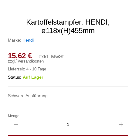
Kartoffelstampfer, HENDI,
ø118x(H)455mm
Marke:
Hendi
15,62
€
exkl. MwSt.
zzgl.
Versandkosten
Lieferzeit:
4 - 10 Tage
Status:
Auf Lager
Schwere Ausführung.
Menge:
Kartoffelstampfer,
HENDI,
ø118x(H)455mm