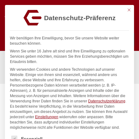
Mit die
Datenschutz-Präferenz
0
Wir benötigen Ihre Einwilligung, bevor Sie unsere Website weiter
besuchen können.
Wenn Sie unter 16 Jahre alt sind und Ihre Einwilligung zu optionalen
Suchen
Services geben möchten, müssen Sie Ihre Erziehungsberechtigten um
Start
/
Gastronomiebedarf & Gastro Geräte für Profis
/
Erlaubnis bitten.
Küchenartikel
/
Küchenutensilien
/
Wir verwenden Cookies und andere Technologien auf unserer
Kartoffelstampfer, HENDI, ø118x(H)455mm
Website. Einige von ihnen sind essenziell, während andere uns
helfen, diese Website und Ihre Erfahrung zu verbessern.
Personenbezogene Daten können verarbeitet werden (z. B. IP-
Adressen), z. B. für personalisierte Anzeigen und Inhalte oder die
Messung von Anzeigen und Inhalten.
Weitere Informationen über die
Verwendung Ihrer Daten finden Sie in unserer
Datenschutzerklärung
.
Es besteht keine Verpflichtung, in die Verarbeitung Ihrer Daten
einzuwilligen, um dieses Angebot zu nutzen.
Sie können Ihre Auswahl
jederzeit unter
Einstellungen
widerrufen oder anpassen.
Bitte
beachten Sie, dass aufgrund individueller Einstellungen
möglicherweise nicht alle Funktionen der Website verfügbar sind.
Es folgt eine Liste der Service-Gruppen, für die eine Einwilligung
Essenziell