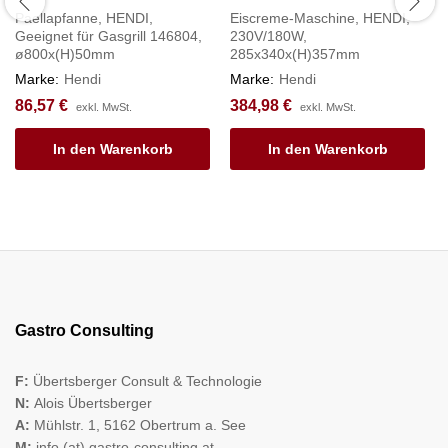
Paellapfanne, HENDI,
Eiscreme-Maschine, HENDI,
Geeignet für Gasgrill 146804,
230V/180W,
ø800x(H)50mm
285x340x(H)357mm
Marke:
Hendi
Marke:
Hendi
86,57
€
384,98
€
exkl. MwSt.
exkl. MwSt.
In den Warenkorb
In den Warenkorb
Gastro Consulting
F:
Übertsberger Consult & Technologie
N:
Alois Übertsberger
A:
Mühlstr. 1, 5162 Obertrum a. See
M:
info (at) gastro-consulting.at