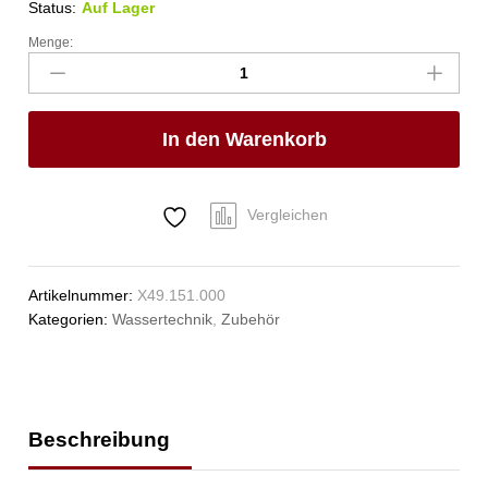
Status:
Auf Lager
Menge:
Kupplungs-
Doppelstecker
Anzahl
In den Warenkorb
Vergleichen
Artikelnummer:
X49.151.000
Kategorien:
Wassertechnik
,
Zubehör
Beschreibung