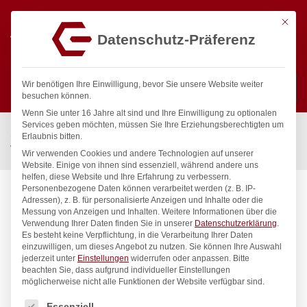
Mit die
Datenschutz-Präferenz
0
Wir benötigen Ihre Einwilligung, bevor Sie unsere Website weiter
besuchen können.
Wenn Sie unter 16 Jahre alt sind und Ihre Einwilligung zu optionalen
Suchen
Services geben möchten, müssen Sie Ihre Erziehungsberechtigten um
Start
/
Gastronomiebedarf & Gastro Geräte für Profis
/
Erlaubnis bitten.
Wassertechnik
/
Zubehör
/
Kupplungs-Doppelstecker
Wir verwenden Cookies und andere Technologien auf unserer
Website. Einige von ihnen sind essenziell, während andere uns
helfen, diese Website und Ihre Erfahrung zu verbessern.
Personenbezogene Daten können verarbeitet werden (z. B. IP-
Adressen), z. B. für personalisierte Anzeigen und Inhalte oder die
Messung von Anzeigen und Inhalten.
Weitere Informationen über die
Verwendung Ihrer Daten finden Sie in unserer
Datenschutzerklärung
.
Es besteht keine Verpflichtung, in die Verarbeitung Ihrer Daten
einzuwilligen, um dieses Angebot zu nutzen.
Sie können Ihre Auswahl
jederzeit unter
Einstellungen
widerrufen oder anpassen.
Bitte
beachten Sie, dass aufgrund individueller Einstellungen
möglicherweise nicht alle Funktionen der Website verfügbar sind.
Es folgt eine Liste der Service-Gruppen, für die eine Einwilligung
Essenziell