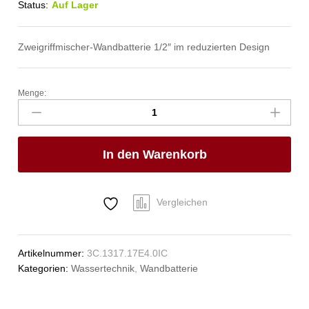
Status:
Auf Lager
Zweigriffmischer-Wandbatterie 1/2″ im reduzierten Design
Menge:
lexar
Wandbatterie
1/2"
Anzahl
In den Warenkorb
Vergleichen
Artikelnummer:
3C.1317.17E4.0IC
Kategorien:
Wassertechnik
,
Wandbatterie