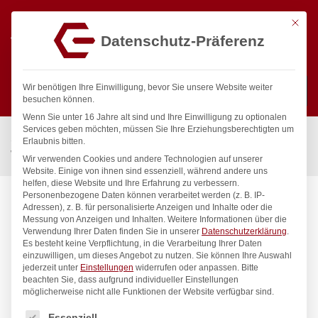
Mit die
Datenschutz-Präferenz
0
Wir benötigen Ihre Einwilligung, bevor Sie unsere Website weiter
besuchen können.
Wenn Sie unter 16 Jahre alt sind und Ihre Einwilligung zu optionalen
Suchen
Services geben möchten, müssen Sie Ihre Erziehungsberechtigten um
Start
/
Gastronomiebedarf & Gastro Geräte für Profis
/
Erlaubnis bitten.
Wassertechnik
/
Wandbatterie
/
lexar Wandbatterie 1/2″
Wir verwenden Cookies und andere Technologien auf unserer
Website. Einige von ihnen sind essenziell, während andere uns
helfen, diese Website und Ihre Erfahrung zu verbessern.
Personenbezogene Daten können verarbeitet werden (z. B. IP-
Adressen), z. B. für personalisierte Anzeigen und Inhalte oder die
Messung von Anzeigen und Inhalten.
Weitere Informationen über die
Verwendung Ihrer Daten finden Sie in unserer
Datenschutzerklärung
.
Es besteht keine Verpflichtung, in die Verarbeitung Ihrer Daten
einzuwilligen, um dieses Angebot zu nutzen.
Sie können Ihre Auswahl
jederzeit unter
Einstellungen
widerrufen oder anpassen.
Bitte
beachten Sie, dass aufgrund individueller Einstellungen
möglicherweise nicht alle Funktionen der Website verfügbar sind.
Es folgt eine Liste der Service-Gruppen, für die eine Einwilligung
Essenziell