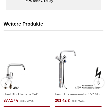
EPS oder GiroPay
Weitere Produkte
chief Blockbatterie 3/4″
fresh Thekenarmatur 1/2″ ND
377,17
€
201,42
€
exkl. MwSt.
exkl. MwSt.