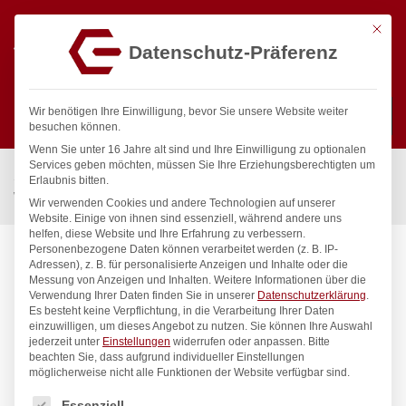
Mit die
Datenschutz-Präferenz
0
Wir benötigen Ihre Einwilligung, bevor Sie unsere Website weiter
besuchen können.
Wenn Sie unter 16 Jahre alt sind und Ihre Einwilligung zu optionalen
Suchen
Services geben möchten, müssen Sie Ihre Erziehungsberechtigten um
Start
/
Gastronomiebedarf & Gastro Geräte für Profis
/
Erlaubnis bitten.
Wassertechnik
/
Wandbatterie
/
master Wandbatterie 1/2″
Wir verwenden Cookies und andere Technologien auf unserer
Website. Einige von ihnen sind essenziell, während andere uns
helfen, diese Website und Ihre Erfahrung zu verbessern.
Personenbezogene Daten können verarbeitet werden (z. B. IP-
Adressen), z. B. für personalisierte Anzeigen und Inhalte oder die
Messung von Anzeigen und Inhalten.
Weitere Informationen über die
Verwendung Ihrer Daten finden Sie in unserer
Datenschutzerklärung
.
Es besteht keine Verpflichtung, in die Verarbeitung Ihrer Daten
einzuwilligen, um dieses Angebot zu nutzen.
Sie können Ihre Auswahl
jederzeit unter
Einstellungen
widerrufen oder anpassen.
Bitte
beachten Sie, dass aufgrund individueller Einstellungen
möglicherweise nicht alle Funktionen der Website verfügbar sind.
Es folgt eine Liste der Service-Gruppen, für die eine Einwilligung
Essenziell