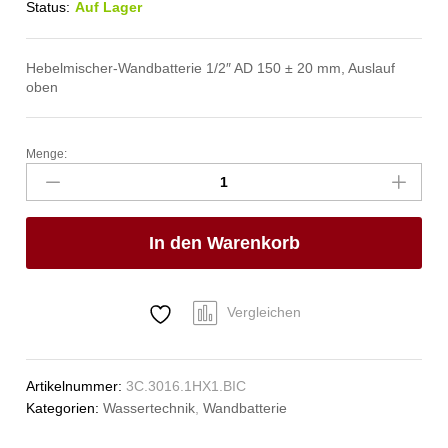
Status:
Auf Lager
Hebelmischer-Wandbatterie 1/2″ AD 150 ± 20 mm, Auslauf
oben
Menge:
master
Wandbatterie
1/2"
Anzahl
In den Warenkorb
Vergleichen
Artikelnummer:
3C.3016.1HX1.BIC
Kategorien:
Wassertechnik
,
Wandbatterie