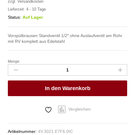
zzgl.
Versandkosten
Lieferzeit:
4 - 10 Tage
Status:
Auf Lager
Vorspülbrausen Standventil 1/2″ ohne Auslaufventil am Rohr
mit RV komplett aus Edelstahl
Menge:
meditop
VE-
Wasser
Brausegarnitur
In den Warenkorb
Standventil
1/2"
Anzahl
Vergleichen
Artikelnummer:
4V.3021.E7F6.0IC