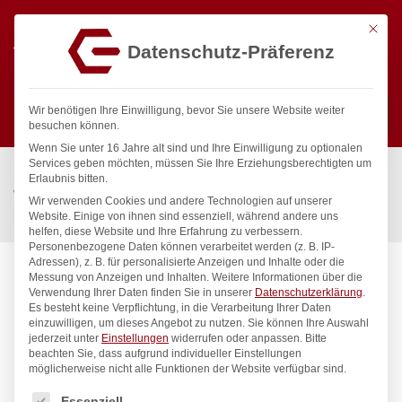
Mit die
Datenschutz-Präferenz
0
Wir benötigen Ihre Einwilligung, bevor Sie unsere Website weiter
besuchen können.
Wenn Sie unter 16 Jahre alt sind und Ihre Einwilligung zu optionalen
Suchen
Services geben möchten, müssen Sie Ihre Erziehungsberechtigten um
Start
/
Gastronomiebedarf & Gastro Geräte für Profis
/
Erlaubnis bitten.
Wassertechnik
/
Geschirrwaschbrause
/
Wir verwenden Cookies und andere Technologien auf unserer
meditop VE-Wasser Brausegarnitur Standventil 1/2″
Website. Einige von ihnen sind essenziell, während andere uns
helfen, diese Website und Ihre Erfahrung zu verbessern.
Personenbezogene Daten können verarbeitet werden (z. B. IP-
Adressen), z. B. für personalisierte Anzeigen und Inhalte oder die
Messung von Anzeigen und Inhalten.
Weitere Informationen über die
Verwendung Ihrer Daten finden Sie in unserer
Datenschutzerklärung
.
Es besteht keine Verpflichtung, in die Verarbeitung Ihrer Daten
einzuwilligen, um dieses Angebot zu nutzen.
Sie können Ihre Auswahl
jederzeit unter
Einstellungen
widerrufen oder anpassen.
Bitte
beachten Sie, dass aufgrund individueller Einstellungen
möglicherweise nicht alle Funktionen der Website verfügbar sind.
Es folgt eine Liste der Service-Gruppen, für die eine Einwilligung
Essenziell