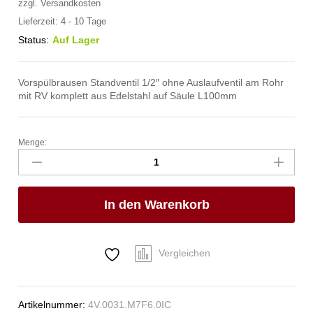
zzgl.
Versandkosten
Lieferzeit:
4 - 10 Tage
Status:
Auf Lager
Vorspülbrausen Standventil 1/2″ ohne Auslaufventil am Rohr
mit RV komplett aus Edelstahl auf Säule L100mm
Menge:
meditop
VE-
Wasser
Brausegarnitur
In den Warenkorb
Standventil
1/2"
Anzahl
Vergleichen
Artikelnummer:
4V.0031.M7F6.0IC