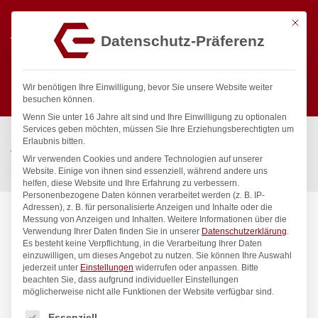
Mit die
Datenschutz-Präferenz
0
Wir benötigen Ihre Einwilligung, bevor Sie unsere Website weiter
besuchen können.
Wenn Sie unter 16 Jahre alt sind und Ihre Einwilligung zu optionalen
Suchen
Services geben möchten, müssen Sie Ihre Erziehungsberechtigten um
Start
/
Gastronomiebedarf & Gastro Geräte für Profis
/
Erlaubnis bitten.
Wassertechnik
/
Geschirrwaschbrause
/
Wir verwenden Cookies und andere Technologien auf unserer
meditop VE-Wasser Brausegarnitur Standventil 1/2″
Website. Einige von ihnen sind essenziell, während andere uns
helfen, diese Website und Ihre Erfahrung zu verbessern.
Personenbezogene Daten können verarbeitet werden (z. B. IP-
Adressen), z. B. für personalisierte Anzeigen und Inhalte oder die
Messung von Anzeigen und Inhalten.
Weitere Informationen über die
Verwendung Ihrer Daten finden Sie in unserer
Datenschutzerklärung
.
Es besteht keine Verpflichtung, in die Verarbeitung Ihrer Daten
einzuwilligen, um dieses Angebot zu nutzen.
Sie können Ihre Auswahl
jederzeit unter
Einstellungen
widerrufen oder anpassen.
Bitte
beachten Sie, dass aufgrund individueller Einstellungen
möglicherweise nicht alle Funktionen der Website verfügbar sind.
Es folgt eine Liste der Service-Gruppen, für die eine Einwilligung
Essenziell