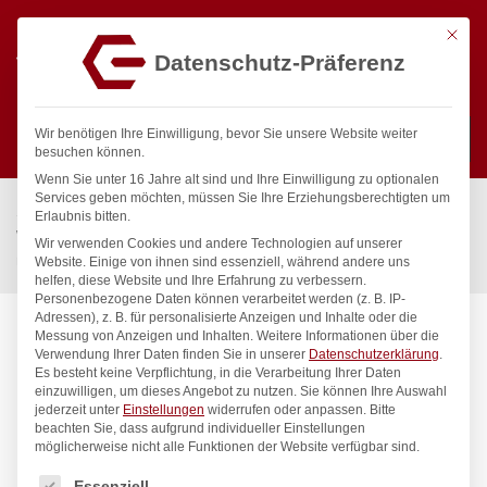
Mit die
Datenschutz-Präferenz
0
Wir benötigen Ihre Einwilligung, bevor Sie unsere Website weiter
besuchen können.
Wenn Sie unter 16 Jahre alt sind und Ihre Einwilligung zu optionalen
Suchen
Services geben möchten, müssen Sie Ihre Erziehungsberechtigten um
Start
/
Gastronomiebedarf & Gastro Geräte für Profis
/
Erlaubnis bitten.
Wassertechnik
/
Geschirrwaschbrause
/
Wir verwenden Cookies und andere Technologien auf unserer
meditop VE-Wasser Brausegarnitur Wandventil 1/2″
Website. Einige von ihnen sind essenziell, während andere uns
helfen, diese Website und Ihre Erfahrung zu verbessern.
Personenbezogene Daten können verarbeitet werden (z. B. IP-
Adressen), z. B. für personalisierte Anzeigen und Inhalte oder die
Messung von Anzeigen und Inhalten.
Weitere Informationen über die
Verwendung Ihrer Daten finden Sie in unserer
Datenschutzerklärung
.
Es besteht keine Verpflichtung, in die Verarbeitung Ihrer Daten
einzuwilligen, um dieses Angebot zu nutzen.
Sie können Ihre Auswahl
jederzeit unter
Einstellungen
widerrufen oder anpassen.
Bitte
beachten Sie, dass aufgrund individueller Einstellungen
möglicherweise nicht alle Funktionen der Website verfügbar sind.
Es folgt eine Liste der Service-Gruppen, für die eine Einwilligung
Essenziell