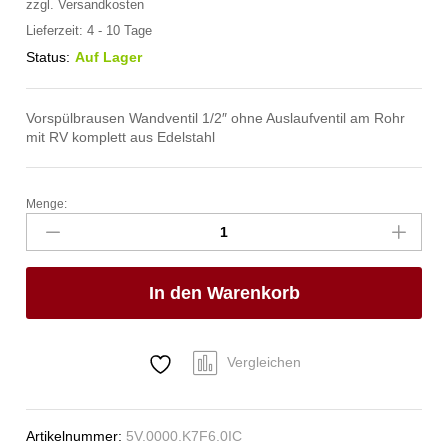
zzgl.
Versandkosten
Lieferzeit:
4 - 10 Tage
Status:
Auf Lager
Vorspülbrausen Wandventil 1/2″ ohne Auslaufventil am Rohr
mit RV komplett aus Edelstahl
Menge:
meditop
VE-
Wasser
Brausegarnitur
In den Warenkorb
Wandventil
1/2"
Anzahl
Vergleichen
Artikelnummer:
5V.0000.K7F6.0IC