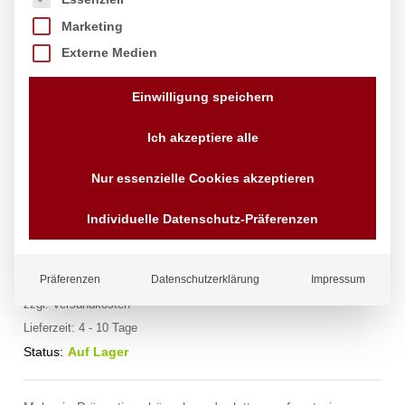
Marketing
Externe Medien
Einwilligung speichern
Ich akzeptiere alle
Nur essenzielle Cookies akzeptieren
Miniatur-Pfanne, oval, Fine Dine,
263x140x(H)37mm
Individuelle Datenschutz-Präferenzen
Marke:
Fine Dine
Präferenzen
Datenschutzerklärung
Impressum
4,52
€
exkl. MwSt.
zzgl.
Versandkosten
Lieferzeit:
4 - 10 Tage
Status:
Auf Lager