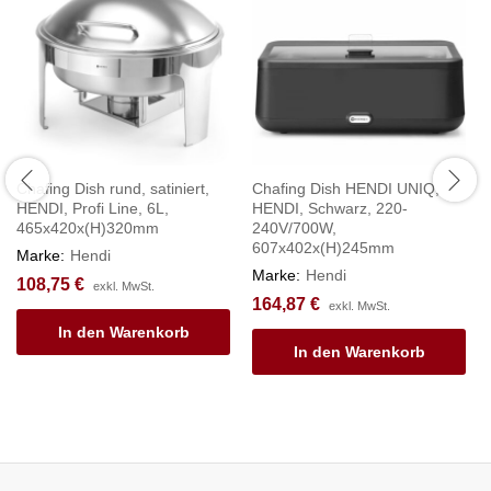
Chafing Dish rund, satiniert,
Chafing Dish HENDI UNIQ,
HENDI, Profi Line, 6L,
HENDI, Schwarz, 220-
465x420x(H)320mm
240V/700W,
607x402x(H)245mm
Marke:
Hendi
Marke:
Hendi
108,75
€
exkl. MwSt.
164,87
€
exkl. MwSt.
In den Warenkorb
In den Warenkorb