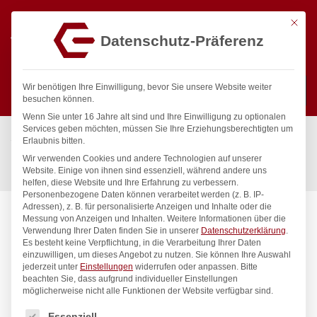
Mit die
Datenschutz-Präferenz
0
Wir benötigen Ihre Einwilligung, bevor Sie unsere Website weiter
besuchen können.
Wenn Sie unter 16 Jahre alt sind und Ihre Einwilligung zu optionalen
Suchen
Services geben möchten, müssen Sie Ihre Erziehungsberechtigten um
Start
/
Gastronomiebedarf & Gastro Geräte für Profis
/
Erlaubnis bitten.
Präsentation
/
Tischgeschirr
/
Wir verwenden Cookies und andere Technologien auf unserer
Miniatur-Pfanne, oval, Fine Dine, 263x140x(H)37mm
Website. Einige von ihnen sind essenziell, während andere uns
helfen, diese Website und Ihre Erfahrung zu verbessern.
Personenbezogene Daten können verarbeitet werden (z. B. IP-
Adressen), z. B. für personalisierte Anzeigen und Inhalte oder die
Messung von Anzeigen und Inhalten.
Weitere Informationen über die
Verwendung Ihrer Daten finden Sie in unserer
Datenschutzerklärung
.
Es besteht keine Verpflichtung, in die Verarbeitung Ihrer Daten
einzuwilligen, um dieses Angebot zu nutzen.
Sie können Ihre Auswahl
jederzeit unter
Einstellungen
widerrufen oder anpassen.
Bitte
beachten Sie, dass aufgrund individueller Einstellungen
möglicherweise nicht alle Funktionen der Website verfügbar sind.
Es folgt eine Liste der Service-Gruppen, für die eine Einwilligung
Essenziell