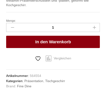
Melamin-Präsentierschüsseln und -platten, geformt wie
Kochgeschirr.
Menge:
Miniatur-
Pfanne,
oval,
Fine
In den Warenkorb
Dine,
263x140x(H)37mm
Anzahl
Vergleichen
Artikelnummer:
564554
Kategorien:
Präsentation
,
Tischgeschirr
Brand:
Fine Dine