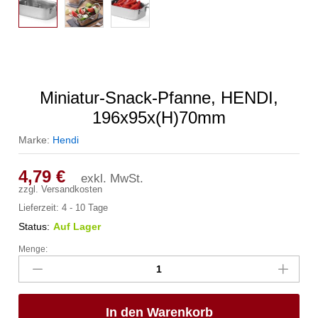
Miniatur-Snack-Pfanne, HENDI,
196x95x(H)70mm
Marke:
Hendi
4,79
€
exkl. MwSt.
zzgl.
Versandkosten
Lieferzeit:
4 - 10 Tage
Status:
Auf Lager
Menge:
Miniatur-
Snack-
Pfanne,
HENDI,
In den Warenkorb
196x95x(H)70mm