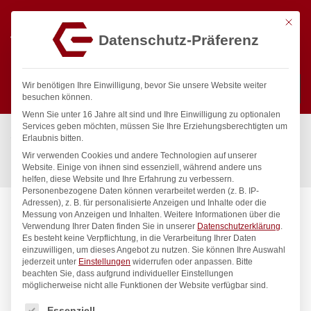
Mit die
Datenschutz-Präferenz
0
Wir benötigen Ihre Einwilligung, bevor Sie unsere Website weiter
besuchen können.
Wenn Sie unter 16 Jahre alt sind und Ihre Einwilligung zu optionalen
Suchen
Services geben möchten, müssen Sie Ihre Erziehungsberechtigten um
Start
/
Gastronomiebedarf & Gastro Geräte für Profis
/
Erlaubnis bitten.
Präsentation
/
Tischgeschirr
/
Wir verwenden Cookies und andere Technologien auf unserer
Miniatur-Snack-Pfanne, HENDI, 196x95x(H)70mm
Website. Einige von ihnen sind essenziell, während andere uns
helfen, diese Website und Ihre Erfahrung zu verbessern.
Personenbezogene Daten können verarbeitet werden (z. B. IP-
Adressen), z. B. für personalisierte Anzeigen und Inhalte oder die
Messung von Anzeigen und Inhalten.
Weitere Informationen über die
Verwendung Ihrer Daten finden Sie in unserer
Datenschutzerklärung
.
Es besteht keine Verpflichtung, in die Verarbeitung Ihrer Daten
einzuwilligen, um dieses Angebot zu nutzen.
Sie können Ihre Auswahl
jederzeit unter
Einstellungen
widerrufen oder anpassen.
Bitte
beachten Sie, dass aufgrund individueller Einstellungen
möglicherweise nicht alle Funktionen der Website verfügbar sind.
Es folgt eine Liste der Service-Gruppen, für die eine Einwilligung
Essenziell