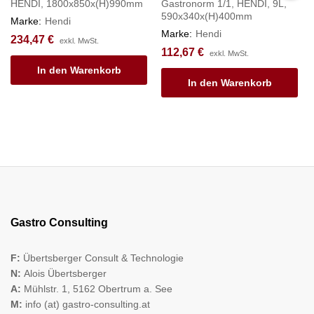
HENDI, 1800x850x(H)990mm
Gastronorm 1/1, HENDI, 9L,
590x340x(H)400mm
Marke:
Hendi
Marke:
Hendi
234,47
€
exkl. MwSt.
112,67
€
exkl. MwSt.
In den Warenkorb
In den Warenkorb
Gastro Consulting
F:
Übertsberger Consult & Technologie
N:
Alois Übertsberger
A:
Mühlstr. 1, 5162 Obertrum a. See
M:
info (at) gastro-consulting.at