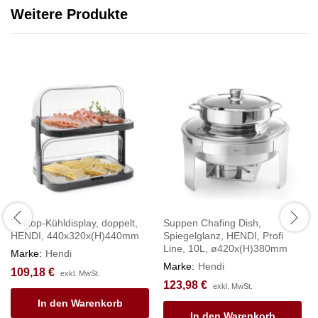
Weitere Produkte
Rolltop-Kühldisplay, doppelt,
Suppen Chafing Dish,
HENDI, 440x320x(H)440mm
Spiegelglanz, HENDI, Profi
Line, 10L, ø420x(H)380mm
Marke:
Hendi
Marke:
Hendi
109,18
€
exkl. MwSt.
123,98
€
exkl. MwSt.
In den Warenkorb
In den Warenkorb