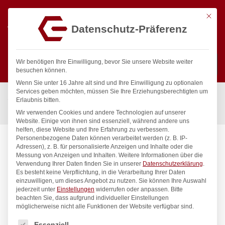
Mit die
Datenschutz-Präferenz
0
Wir benötigen Ihre Einwilligung, bevor Sie unsere Website weiter
besuchen können.
Wenn Sie unter 16 Jahre alt sind und Ihre Einwilligung zu optionalen
Suchen
Services geben möchten, müssen Sie Ihre Erziehungsberechtigten um
Start
/
Gastronomiebedarf & Gastro Geräte für Profis
/
Erlaubnis bitten.
Präsentation
/
Tischgeschirr
/
Obstkorb, HENDI, ø215x(H)205mm
Wir verwenden Cookies und andere Technologien auf unserer
Website. Einige von ihnen sind essenziell, während andere uns
helfen, diese Website und Ihre Erfahrung zu verbessern.
Personenbezogene Daten können verarbeitet werden (z. B. IP-
Adressen), z. B. für personalisierte Anzeigen und Inhalte oder die
Messung von Anzeigen und Inhalten.
Weitere Informationen über die
Verwendung Ihrer Daten finden Sie in unserer
Datenschutzerklärung
.
Es besteht keine Verpflichtung, in die Verarbeitung Ihrer Daten
einzuwilligen, um dieses Angebot zu nutzen.
Sie können Ihre Auswahl
jederzeit unter
Einstellungen
widerrufen oder anpassen.
Bitte
beachten Sie, dass aufgrund individueller Einstellungen
möglicherweise nicht alle Funktionen der Website verfügbar sind.
Es folgt eine Liste der Service-Gruppen, für die eine Einwilligung
Essenziell