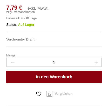
7,79
€
exkl. MwSt.
zzgl.
Versandkosten
Lieferzeit:
4 - 10 Tage
Status:
Auf Lager
Verchromter Draht.
Menge:
Obstkorb,
HENDI,
ø215x(H)205mm
Anzahl
In den Warenkorb
Vergleichen