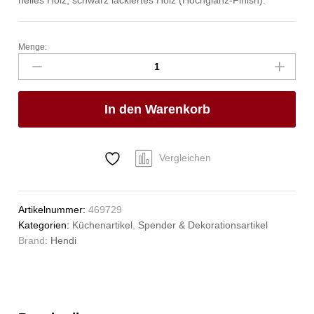
Menge:
Pfeffermühle
aus
Holz,
HENDI,
In den Warenkorb
Holz
hell,
ø57x(H)215mm
Anzahl
Vergleichen
Artikelnummer:
469729
Kategorien:
Küchenartikel
,
Spender & Dekorationsartikel
Brand:
Hendi