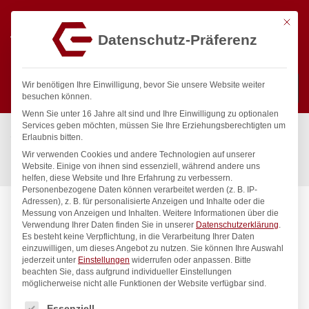
Mit die
Datenschutz-Präferenz
0
Wir benötigen Ihre Einwilligung, bevor Sie unsere Website weiter
besuchen können.
Wenn Sie unter 16 Jahre alt sind und Ihre Einwilligung zu optionalen
Suchen
Services geben möchten, müssen Sie Ihre Erziehungsberechtigten um
Start
/
Gastronomiebedarf & Gastro Geräte für Profis
/
Erlaubnis bitten.
Küchenartikel
/
Spender & Dekorationsartikel
/
Wir verwenden Cookies und andere Technologien auf unserer
Pfeffermühle aus Holz, HENDI, Holz hell, ø57x(H)215mm
Website. Einige von ihnen sind essenziell, während andere uns
helfen, diese Website und Ihre Erfahrung zu verbessern.
Personenbezogene Daten können verarbeitet werden (z. B. IP-
Adressen), z. B. für personalisierte Anzeigen und Inhalte oder die
Messung von Anzeigen und Inhalten.
Weitere Informationen über die
Verwendung Ihrer Daten finden Sie in unserer
Datenschutzerklärung
.
Es besteht keine Verpflichtung, in die Verarbeitung Ihrer Daten
einzuwilligen, um dieses Angebot zu nutzen.
Sie können Ihre Auswahl
jederzeit unter
Einstellungen
widerrufen oder anpassen.
Bitte
beachten Sie, dass aufgrund individueller Einstellungen
möglicherweise nicht alle Funktionen der Website verfügbar sind.
Es folgt eine Liste der Service-Gruppen, für die eine Einwilligung
Essenziell