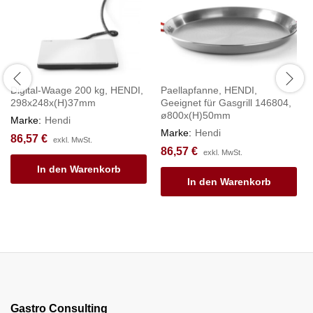
Digital-Waage 200 kg, HENDI,
Paellapfanne, HENDI,
298x248x(H)37mm
Geeignet für Gasgrill 146804,
ø800x(H)50mm
Marke:
Hendi
Marke:
Hendi
86,57
€
exkl. MwSt.
86,57
€
exkl. MwSt.
In den Warenkorb
In den Warenkorb
Gastro Consulting