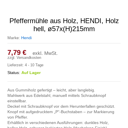
Pfeffermühle aus Holz, HENDI, Holz
hell, ø57x(H)215mm
Marke:
Hendi
7,79
€
exkl. MwSt.
zzgl.
Versandkosten
Lieferzeit:
4 - 10 Tage
Status:
Auf Lager
Aus Gummiholz gefertigt – leicht, aber langlebig.
Mahlwerk aus Edelstahl, manuell mittels Schraubknopf
einstellbar.
Deckel mit Schraubknopf vor dem Herunterfallen geschützt.
Knopf mit aufgedrucktem „P“-Buchstaben – zur Markierung
von Pfeffer.
Erhältlich in verschiedenen Ausführungen: dunkles Holz,
helles Holz, schwarz lackiertes Holz (Hochglanz-Finish).