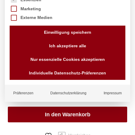
Marketing
Externe Medien
Pinzette, geschwungen, HENDI,
(L)240mm
Einwilligung speichern
Marke:
Hendi
Ich akzeptiere alle
5,18
€
exkl. MwSt.
Nur essenzielle Cookies akzeptieren
zzgl.
Versandkosten
Lieferzeit:
4 - 10 Tage
Individuelle Datenschutz-Präferenzen
Status:
Auf Lager
Menge:
Pinzette,
Präferenzen
Datenschutzerklärung
Impressum
geschwungen,
HENDI,
(L)240mm
In den Warenkorb
Anzahl