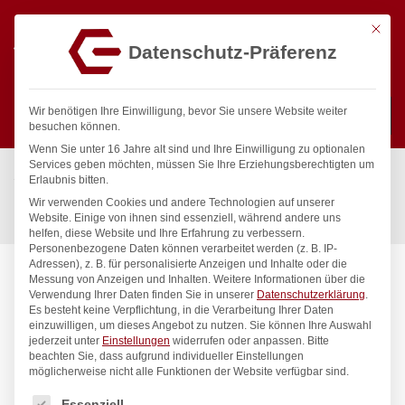
Mit die
Datenschutz-Präferenz
0
Wir benötigen Ihre Einwilligung, bevor Sie unsere Website weiter
besuchen können.
Wenn Sie unter 16 Jahre alt sind und Ihre Einwilligung zu optionalen
Suchen
Services geben möchten, müssen Sie Ihre Erziehungsberechtigten um
Start
/
Gastronomiebedarf & Gastro Geräte für Profis
/
Erlaubnis bitten.
Küchenartikel
/
Küchenutensilien
/
Wir verwenden Cookies und andere Technologien auf unserer
Pinzette, geschwungen, HENDI, (L)240mm
Website. Einige von ihnen sind essenziell, während andere uns
helfen, diese Website und Ihre Erfahrung zu verbessern.
Personenbezogene Daten können verarbeitet werden (z. B. IP-
Adressen), z. B. für personalisierte Anzeigen und Inhalte oder die
Messung von Anzeigen und Inhalten.
Weitere Informationen über die
Verwendung Ihrer Daten finden Sie in unserer
Datenschutzerklärung
.
Es besteht keine Verpflichtung, in die Verarbeitung Ihrer Daten
einzuwilligen, um dieses Angebot zu nutzen.
Sie können Ihre Auswahl
jederzeit unter
Einstellungen
widerrufen oder anpassen.
Bitte
beachten Sie, dass aufgrund individueller Einstellungen
möglicherweise nicht alle Funktionen der Website verfügbar sind.
Es folgt eine Liste der Service-Gruppen, für die eine Einwilligung
Essenziell